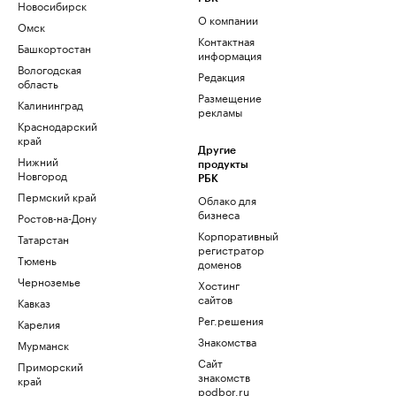
Новосибирск
О компании
Омск
Контактная
Башкортостан
информация
Вологодская
Редакция
область
Размещение
Калининград
рекламы
Краснодарский
край
Другие
Нижний
продукты
Новгород
РБК
Пермский край
Облако для
бизнеса
Ростов-на-Дону
Корпоративный
Татарстан
регистратор
Тюмень
доменов
Черноземье
Хостинг
сайтов
Кавказ
Рег.решения
Карелия
Знакомства
Мурманск
Сайт
Приморский
знакомств
край
podbor.ru