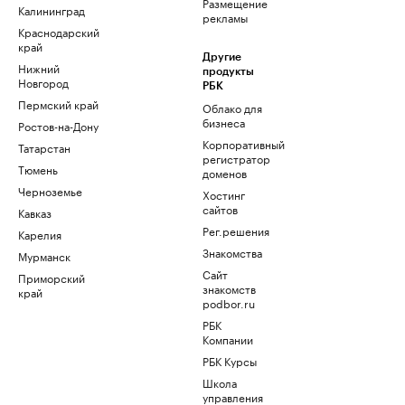
Размещение
Калининград
рекламы
Краснодарский
край
Другие
Нижний
продукты
Новгород
РБК
Пермский край
Облако для
бизнеса
Ростов-на-Дону
Корпоративный
Татарстан
регистратор
Тюмень
доменов
Черноземье
Хостинг
сайтов
Кавказ
Рег.решения
Карелия
Знакомства
Мурманск
Сайт
Приморский
знакомств
край
podbor.ru
РБК
Компании
РБК Курсы
Школа
управления