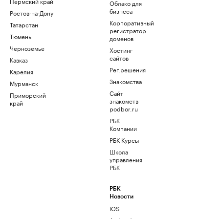
Пермский край
Облако для
бизнеса
Ростов-на-Дону
Корпоративный
Татарстан
регистратор
Тюмень
доменов
Черноземье
Хостинг
сайтов
Кавказ
Рег.решения
Карелия
Знакомства
Мурманск
Сайт
Приморский
знакомств
край
podbor.ru
РБК
Компании
РБК Курсы
Школа
управления
РБК
РБК
Новости
iOS