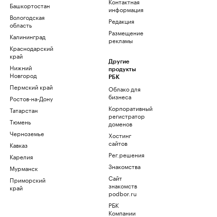
Контактная
Башкортостан
информация
Вологодская
Редакция
область
Размещение
Калининград
рекламы
Краснодарский
край
Другие
Нижний
продукты
Новгород
РБК
Пермский край
Облако для
бизнеса
Ростов-на-Дону
Корпоративный
Татарстан
регистратор
Тюмень
доменов
Черноземье
Хостинг
сайтов
Кавказ
Рег.решения
Карелия
Знакомства
Мурманск
Сайт
Приморский
знакомств
край
podbor.ru
РБК
Компании