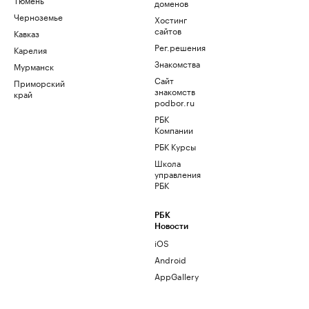
доменов
Черноземье
Хостинг
сайтов
Кавказ
Рег.решения
Карелия
Знакомства
Мурманск
Сайт
Приморский
знакомств
край
podbor.ru
РБК
Компании
РБК Курсы
Школа
управления
РБК
РБК
Новости
iOS
Android
AppGallery