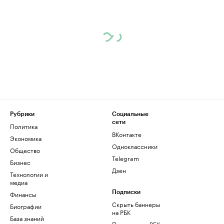
Рубрики
Социальные
сети
Политика
ВКонтакте
Экономика
Одноклассники
Общество
Telegram
Бизнес
Дзен
Технологии и
медиа
Финансы
Подписки
Скрыть баннеры
Биографии
на РБК
База знаний
Подписка на РБК