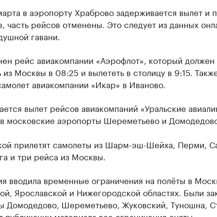
марта в аэропорту Храброво задерживается вылет и 
, часть рейсов отменены. Это следует из данных онл
душной гавани.
енен рейс авиакомпании «Аэрофлот», который должен
 из Москвы в 08:25 и вылететь в столицу в 9:15. Такж
самолет авиакомпании «Икар» в Иваново.
ается вылет рейсов авиакомпаний «Уральские авиали
 в московские аэропорты Шереметьево и Домодедово
кой прилетят самолеты из Шарм-эш-Шейха, Перми, С
а и три рейса из Москвы.
ия вводила временные ограничения на полёты в Моск
ой, Ярославской и Нижегородской областях. Были за
ы Домодедово, Шереметьево, Жуковский, Туношна, С
 публикации материала все ограничения сняты.