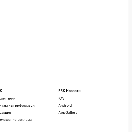
К
РБК Новости
компании
iOS
нтактная информация
Android
дакция
AppGallery
змещение рекламы