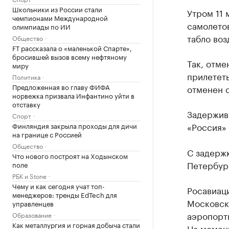
Школьники из России стали
Утром 11 
чемпионами Международной
самолетов
олимпиады по ИИ
табло воз
Общество
FT рассказала о «маленькой Спарте»,
бросившей вызов всему нефтяному
Так, отм
миру
прилететь
Политика
Предложенная во главу ФИФА
отменен 
норвежка призвала Инфантино уйти в
отставку
Задержив
Спорт
«Россия»
Финляндия закрыла проходы для дичи
на границе с Россией
Общество
С задерж
Что нового построят на Ходынском
Петербург
поле
РБК и Stone
Чему и как сегодня учат топ-
Росавиац
менеджеров: тренды EdTech для
Московск
управленцев
аэропорт
Образование
Как металлургия и горная добыча стали
На момент