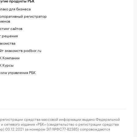
угие продукты РБК
лако для бизнеса
рпоративный регистратор
менов
стинг сайтов
г.решения
акомства
йт знакомств podbor.ru
К Компании
К Курсы
ола управления РБК
регистрации средства массовой информации выдано Федеральной
и сетевого издания «РБК» (свидетельство о регистрации средства
ор) 03.12.2021 за номером ЭЛ №ФС77-82385) сопровождаются