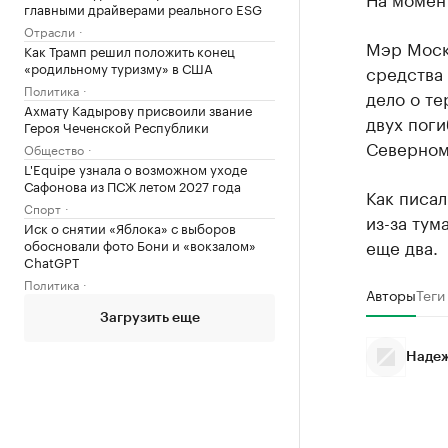
главными драйверами реального ESG
Отрасли
Мэр Моск
Как Трамп решил положить конец
«родильному туризму» в США
средства 
Политика
дело о т
Ахмату Кадырову присвоили звание
двух поги
Героя Чеченской Республики
Северном
Общество
L'Equipe узнала о возможном уходе
Сафонова из ПСЖ летом 2027 года
Как писал
Спорт
из-за тум
Иск о снятии «Яблока» с выборов
еще два.
обосновали фото Бони и «вокзалом»
ChatGPT
Политика
Авторы
Теги
Загрузить еще
Надеж