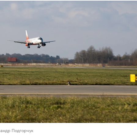
сандр Подгорчук