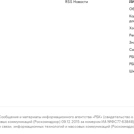
RSS Новости
Др
Об
Ко
до
Хо
Ре
Зн
Са
РБ
РБ
Шк
ения и материалы информационного агентства «РБК» (свидетельство о 
овых коммуникаций (Роскомнадзор) 09.12.2015 за номером ИА №ФС77-63848) 
 связи, информационных технологий и массовых коммуникаций (Роскомнадз