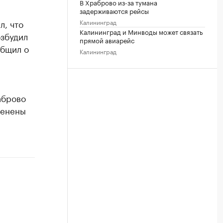
В Храброво из-за тумана
задерживаются рейсы
, что
Калининград
Калининград и Минводы может связать
озбудил
прямой авиарейс
общил о
Калининград
аброво
менены