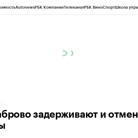
жимость
Autonews
РБК Компании
Телеканал
РБК Вино
Спорт
Школа упра
ипто
РБК Бизнес-среда
Дискуссионный клуб
Исследования
Кредитные 
рагентов
Политика
Экономика
Бизнес
Технологии и медиа
Финансы
Рын
д
аброво задерживают и отме
ы