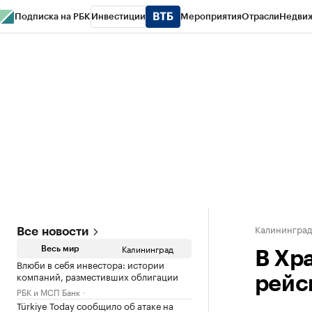
Подписка на РБК
Инвестиции
Мероприятия
Отрасли
Недви
РБК Life
Тренды
Визионеры
Национальные проекты
Город
Стиль
Кр
Спецпроекты СПб
Конференции СПб
Спецпроекты
Проверка конт
Калинингра
Все новости
Калининград
Весь мир
В Хр
Влюби в себя инвестора: истории
компаний, разместивших облигации
рейс
РБК и МСП Банк
Türkiye Today сообщило об атаке на