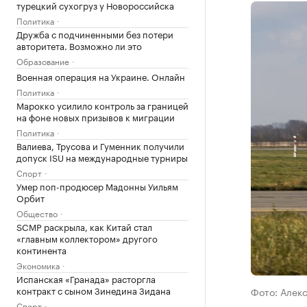
турецкий сухогруз у Новороссийска
Политика
Дружба с подчиненными без потери
авторитета. Возможно ли это
Образование
Военная операция на Украине. Онлайн
Политика
Марокко усилило контроль за границей
на фоне новых призывов к миграции
Политика
Валиева, Трусова и Гуменник получили
допуск ISU на международные турниры
Спорт
Умер поп-продюсер Мадонны Уильям
Орбит
Общество
SCMP раскрыла, как Китай стал
«главным коллектором» другого
континента
Экономика
Испанская «Гранада» расторгла
контракт с сыном Зинедина Зидана
Фото: Алек
Спорт