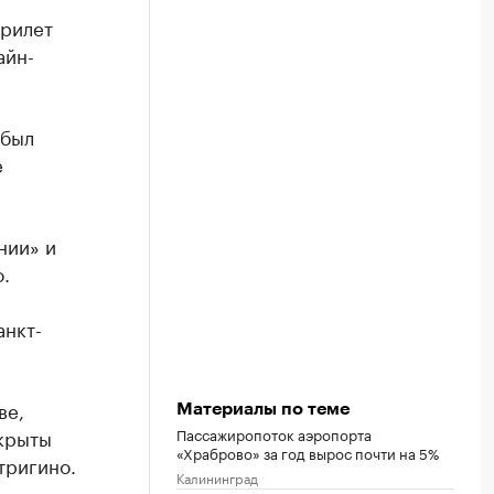
прилет
айн-
 был
е
нии» и
.
анкт-
ве,
Материалы по теме
крыты
Пассажиропоток аэропорта
«Храброво» за год вырос почти на 5%
тригино.
Калининград