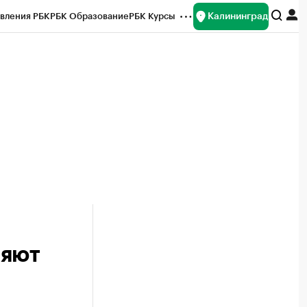
Калининград
вления РБК
РБК Образование
РБК Курсы
рейтинги
Франшизы
Газета
ок наличной валюты
няют