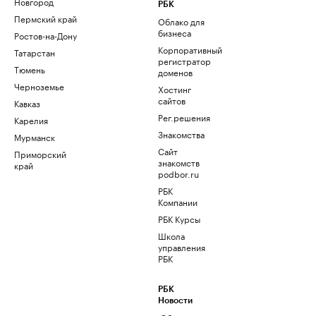
Новгород
РБК
Пермский край
Облако для
бизнеса
Ростов-на-Дону
Корпоративный
Татарстан
регистратор
Тюмень
доменов
Черноземье
Хостинг
сайтов
Кавказ
Рег.решения
Карелия
Знакомства
Мурманск
Сайт
Приморский
знакомств
край
podbor.ru
РБК
Компании
РБК Курсы
Школа
управления
РБК
РБК
Новости