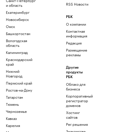
Санкт-Петербург
RSS Новости
и область
Екатеринбург
РБК
Новосибирск
О компании
Омск
Контактная
Башкортостан
информация
Вологодская
Редакция
область
Размещение
Калининград
рекламы
Краснодарский
край
Другие
Нижний
продукты
Новгород
РБК
Пермский край
Облако для
бизнеса
Ростов-на-Дону
Корпоративный
Татарстан
регистратор
Тюмень
доменов
Черноземье
Хостинг
сайтов
Кавказ
Рег.решения
Карелия
Знакомства