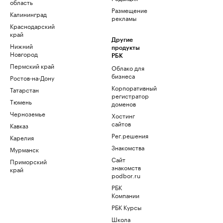
область
Размещение
Калининград
рекламы
Краснодарский
край
Другие
Нижний
продукты
Новгород
РБК
Пермский край
Облако для
бизнеса
Ростов-на-Дону
Корпоративный
Татарстан
регистратор
Тюмень
доменов
Черноземье
Хостинг
сайтов
Кавказ
Рег.решения
Карелия
Знакомства
Мурманск
Сайт
Приморский
знакомств
край
podbor.ru
РБК
Компании
РБК Курсы
Школа