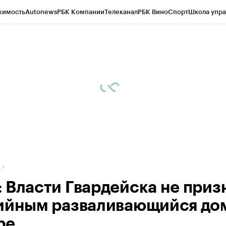
жимость
Autonews
РБК Компании
Телеканал
РБК Вино
Спорт
Школа упра
ипто
РБК Бизнес-среда
Дискуссионный клуб
Исследования
Кредитные 
рагентов
Политика
Экономика
Бизнес
Технологии и медиа
Финансы
Рын
д
 Власти Гвардейска не приз
ийным разваливающийся дом
ре