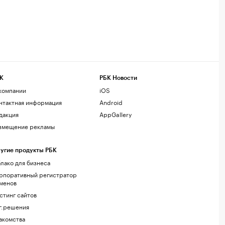
К
РБК Новости
компании
iOS
нтактная информация
Android
дакция
AppGallery
змещение рекламы
угие продукты РБК
лако для бизнеса
рпоративный регистратор
менов
стинг сайтов
г.решения
акомства