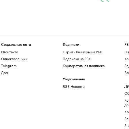
Социальные сети
Подписки
РБ
ВКонтакте
Скрыть баннеры на РБК
О 
Одноклассники
Подписка на РБК
Ко
Telegram
Корпоративная подписка
Ре
Дзен
Ра
Уведомления
RSS Новости
Др
Об
Ко
до
Хо
Ре
Зн