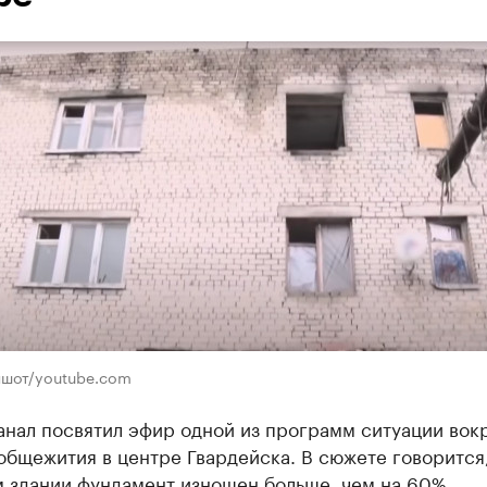
ншот/youtube.com
анал посвятил эфир одной из программ ситуации вок
бщежития в центре Гвардейска. В сюжете говорится,
м здании фундамент изношен больше, чем на 60%,