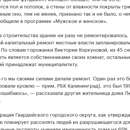
ся пол и потолок, а стены от влажности покрыты гр
ным оно, тем не менее, признано так и не было, о че
ообщили в программе «Мужское и женское».
 строительства здание ни разу не ремонтировалось, 
й капитальный ремонт местные власти запланировали
 По словам горожанки Виктории Коркуновой, из 45 с
еть является собственниками своих комнат, остальны
й принадлежат муниципалитету.
го мы своими силами делали ремонт. Один раз это 
овали кровлю — прим. РБК Калининград), это был 19
 ошибаюсь», — рассказала другая жительница дома Л
.
рация Гвардейского городского округа, как утвержд
не планирует расселять людей из разрушающегося до
льные эксперты оценили изношенность дома на 65%,