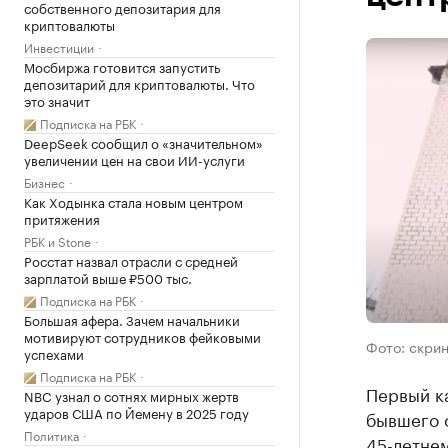
собственного депозитария для
криптовалюты
Инвестиции
Мосбиржа готовится запустить
депозитарий для криптовалюты. Что
это значит
Подписка на РБК
DeepSeek сообщил о «значительном»
увеличении цен на свои ИИ-услуги
Бизнес
Как Ходынка стала новым центром
притяжения
РБК и Stone
Росстат назвал отрасли с средней
зарплатой выше ₽500 тыс.
Подписка на РБК
Большая афера. Зачем начальники
мотивируют сотрудников фейковыми
Фото: скри
успехами
Подписка на РБК
Первый к
NBC узнал о сотнях мирных жертв
ударов США по Йемену в 2025 году
бывшего о
Политика
45-летне