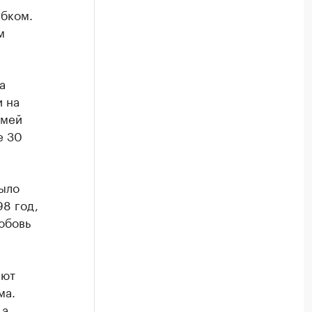
ибком.
м
а
 на
емей
е 30
было
98 год,
юбовь
ают
ма.
 а