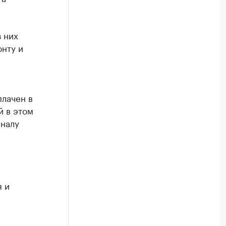
з них
онту и
плачен в
й в этом
аналу
я и