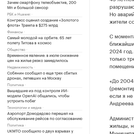
Зачем смартфону телеобъектив, 200
разрушают
Мп и большой сенсор
Но аварий
РБК и Huawei
Конгресс оценил создание «Золотого
жители с
флота» Трампа в $275 млрд
Финансы
С момента
Самый молодой на орбите. 65 лет
полету Титова в космос
ближайши
Общество
2024 год.
Временное явление: в июле снижение
только тр
цен на жилье резко замедлилось
помещени
Недвижимость
Собянин сообщил о еще трех сбитых
дронах, летевших на Москву
«До 2004-
Политика
(ремонтир
Вышедшие из-под контроля ИИ-
если я не
модели OpenAI общались, чтобы
устроить побег
Андреева
Технологии и медиа
Аэропорт Домодедово перешел на
Админист
обслуживание рейсов по согласованию
жильцы, 
Политика
UKMTO сообщило о двух взрывах у
Муниципа