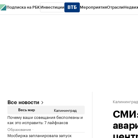
Подписка на РБК
Инвестиции
Мероприятия
Отрасли
Недви
РБК Life
Тренды
Визионеры
Национальные проекты
Город
Стиль
Кр
Спецпроекты СПб
Конференции СПб
Спецпроекты
Проверка конт
Калинингра
Все новости
Калининград
Весь мир
СМИ:
Почему ваши совещания бесполезны и
как это исправить: 7 лайфхаков
авар
Образование
Мосбиржа запланировала запуск
цент