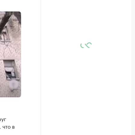
руг
 что в