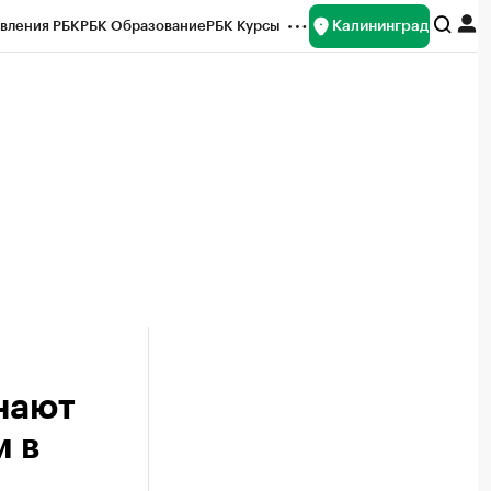
Калининград
вления РБК
РБК Образование
РБК Курсы
рейтинги
Франшизы
Газета
ок наличной валюты
нают
 в