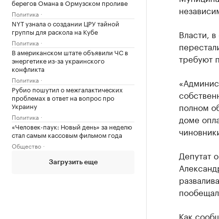
берегов Омана в Ормузском проливе
независи
Политика
NYT узнала о создании ЦРУ тайной
группы для раскола на Кубе
Власти, в
Политика
перестали
В американском штате объявили ЧС в
требуют 
энергетике из-за украинского
конфликта
Политика
«Админис
Рубио пошутил о межгалактических
собственн
проблемах в ответ на вопрос про
полном о
Украину
Политика
доме опла
«Человек-паук: Новый день» за неделю
чиновник
стал самым кассовым фильмом года
Общество
Депутат 
Загрузить еще
Александ
развалива
пообещал 
Как
сооб