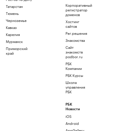
Корпоративный
Татарстан
регистратор
Тюмень
доменов
Черноземье
Хостинг
сайтов
Кавказ
Рег.решения
Карелия
Знакомства
Мурманск
Сайт
Приморский
знакомств
край
podbor.ru
РБК
Компании
РБК Курсы
Школа
управления
РБК
РБК
Новости
iOS
Android
AppGallery