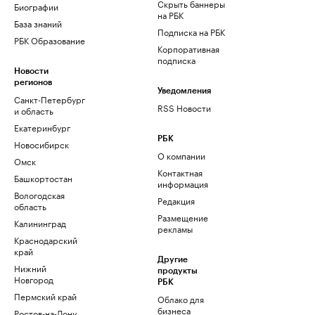
Скрыть баннеры
Биографии
на РБК
База знаний
Подписка на РБК
РБК Образование
Корпоративная
подписка
Новости
регионов
Уведомления
Санкт-Петербург
RSS Новости
и область
Екатеринбург
РБК
Новосибирск
О компании
Омск
Контактная
Башкортостан
информация
Вологодская
Редакция
область
Размещение
Калининград
рекламы
Краснодарский
край
Другие
Нижний
продукты
Новгород
РБК
Пермский край
Облако для
бизнеса
Ростов-на-Дону