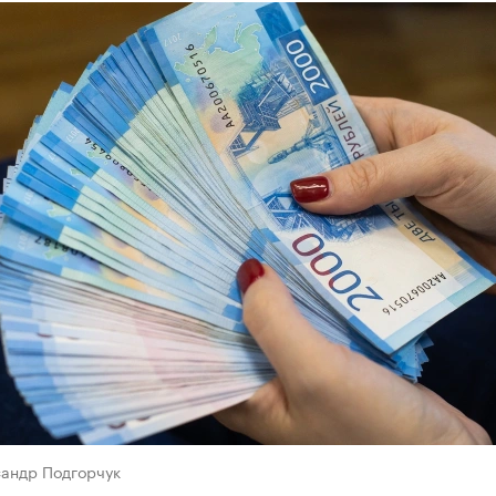
сандр Подгорчук