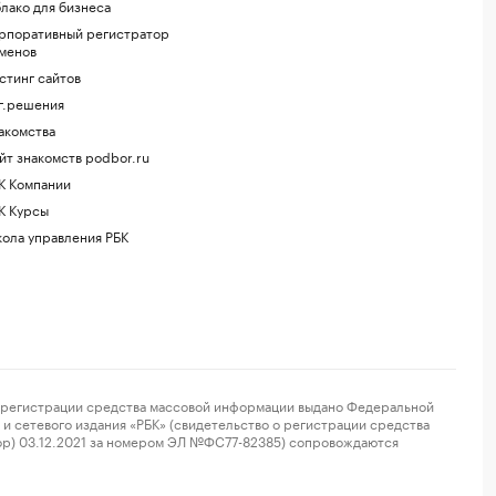
лако для бизнеса
рпоративный регистратор
менов
стинг сайтов
г.решения
акомства
йт знакомств podbor.ru
К Компании
К Курсы
ола управления РБК
регистрации средства массовой информации выдано Федеральной
и сетевого издания «РБК» (свидетельство о регистрации средства
ор) 03.12.2021 за номером ЭЛ №ФС77-82385) сопровождаются