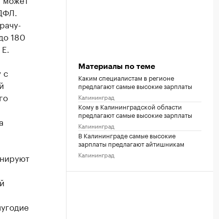
ДФЛ.
рачу-
до 180
 Е.
Материалы по теме
 с
Каким специалистам в регионе
й
предлагают самые высокие зарплаты
го
Калининград
Кому в Калининградской области
и
предлагают самые высокие зарплаты
а
Калининград
В Калининграде самые высокие
зарплаты предлагают айтишникам
Калининград
анируют
й
лугодие