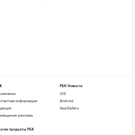
К
РБК Новости
компании
iOS
нтактная информация
Android
дакция
AppGallery
змещение рекламы
угие продукты РБК