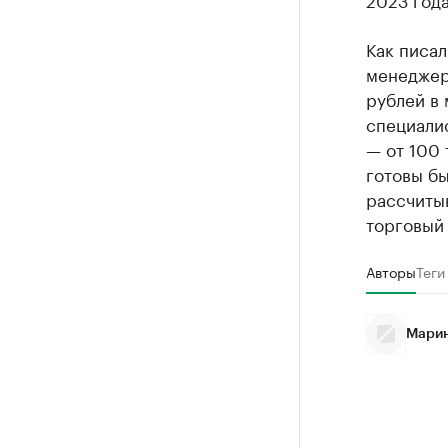
Как писал
менеджер
рублей в 
специалис
— от 100 
готовы бы
рассчитыв
торговый 
Авторы
Теги
Марин