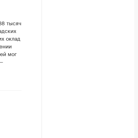
38 тысяч
адских
их оклад
лении
лей мог
 —