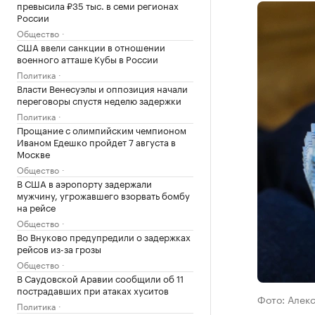
превысила ₽35 тыс. в семи регионах
России
Общество
США ввели санкции в отношении
военного атташе Кубы в России
Политика
Власти Венесуэлы и оппозиция начали
переговоры спустя неделю задержки
Политика
Прощание с олимпийским чемпионом
Иваном Едешко пройдет 7 августа в
Москве
Общество
В США в аэропорту задержали
мужчину, угрожавшего взорвать бомбу
на рейсе
Общество
Во Внуково предупредили о задержках
рейсов из-за грозы
Общество
В Саудовской Аравии сообщили об 11
пострадавших при атаках хуситов
Фото: Алек
Политика