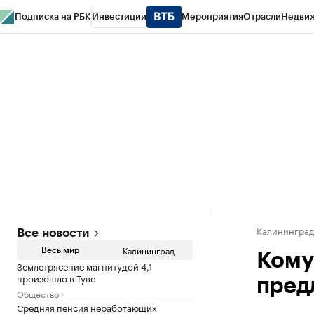
Подписка на РБК
Инвестиции
Мероприятия
Отрасли
Недви
РБК Life
Тренды
Визионеры
Национальные проекты
Город
Стиль
Кр
Спецпроекты СПб
Конференции СПб
Спецпроекты
Проверка конт
Калинингра
Все новости
Калининград
Весь мир
Кому
Землетрясение магнитудой 4,1
произошло в Туве
пред
Общество
Средняя пенсия неработающих