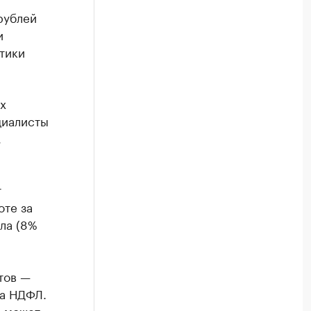
рублей
и
тики
х
циалисты
,
т
оте за
ла (8%
тов —
та НДФЛ.
и может