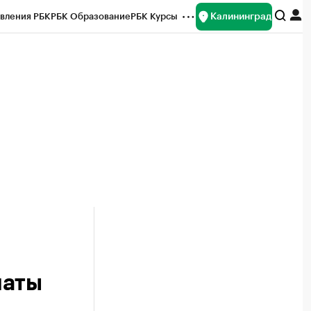
Калининград
вления РБК
РБК Образование
РБК Курсы
рейтинги
Франшизы
Газета
ок наличной валюты
латы