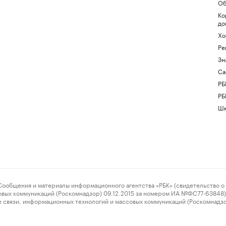
Об
Ко
до
Хо
Ре
Зн
Са
РБ
РБ
Шк
ения и материалы информационного агентства «РБК» (свидетельство о 
овых коммуникаций (Роскомнадзор) 09.12.2015 за номером ИА №ФС77-63848) 
 связи, информационных технологий и массовых коммуникаций (Роскомнадз