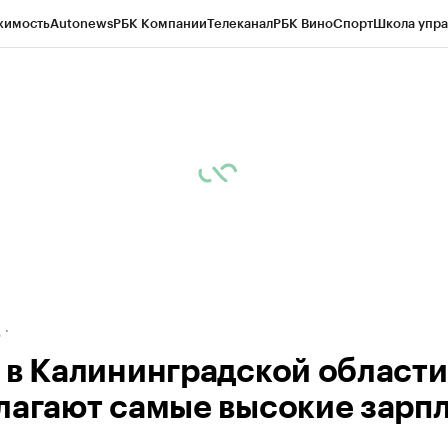
жимость
Autonews
РБК Компании
Телеканал
РБК Вино
Спорт
Школа упра
ипто
РБК Бизнес-среда
Дискуссионный клуб
Исследования
Кредитные 
рагентов
Политика
Экономика
Бизнес
Технологии и медиа
Финансы
Рын
д
 в Калининградской области
лагают самые высокие зарп