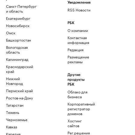
Уведомления
Санкт-Петербург
RSS Новости
и область
Екатеринбург
РБК
Новосибирск
О компании
Омск
Контактная
Башкортостан
информация
Вологодская
Редакция
область
Размещение
Калининград
рекламы
Краснодарский
край
Другие
Нижний
продукты
Новгород
РБК
Пермский край
Облако для
бизнеса
Ростов-на-Дону
Корпоративный
Татарстан
регистратор
Тюмень
доменов
Черноземье
Хостинг
сайтов
Кавказ
Рег.решения
Карелия