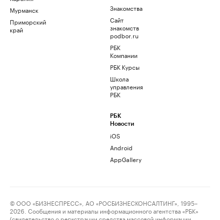
Знакомства
Мурманск
Сайт
Приморский
знакомств
край
podbor.ru
РБК
Компании
РБК Курсы
Школа
управления
РБК
РБК
Новости
iOS
Android
AppGallery
© ООО «БИЗНЕСПРЕСС», АО «РОСБИЗНЕСКОНСАЛТИНГ», 1995–
2026. Сообщения и материалы информационного агентства «РБК»
(свидетельство о регистрации средства массовой информации