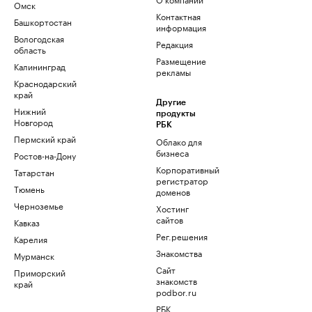
Омск
Контактная
Башкортостан
информация
Вологодская
Редакция
область
Размещение
Калининград
рекламы
Краснодарский
край
Другие
Нижний
продукты
Новгород
РБК
Пермский край
Облако для
бизнеса
Ростов-на-Дону
Корпоративный
Татарстан
регистратор
Тюмень
доменов
Черноземье
Хостинг
сайтов
Кавказ
Рег.решения
Карелия
Знакомства
Мурманск
Сайт
Приморский
знакомств
край
podbor.ru
РБК