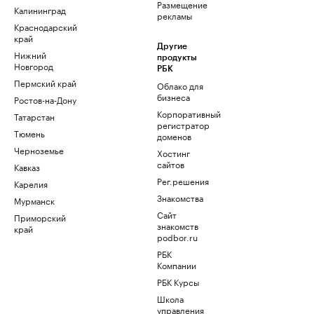
Размещение
Калининград
рекламы
Краснодарский
край
Другие
Нижний
продукты
Новгород
РБК
Пермский край
Облако для
бизнеса
Ростов-на-Дону
Корпоративный
Татарстан
регистратор
Тюмень
доменов
Черноземье
Хостинг
сайтов
Кавказ
Рег.решения
Карелия
Знакомства
Мурманск
Сайт
Приморский
знакомств
край
podbor.ru
РБК
Компании
РБК Курсы
Школа
управления