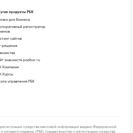
угие продукты РБК
лако для бизнеса
рпоративный регистратор
менов
стинг сайтов
г.решения
акомства
йт знакомств podbor.ru
К Компании
К Курсы
ола управления РБК
регистрации средства массовой информации выдано Федеральной
и сетевого издания «РБК» (свидетельство о регистрации средства