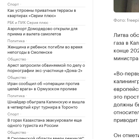
Спорт
Как устроены приватные террасы в
квартирах «Серии плюс»
Фото: freep
РБК и ПИК Серия плюс
Аэропорт Домодедово открыли для
приема и вылета самолетов
Литва об
Политика
газа в Ка
Женщина и ребенок погибли во время
конце 20
непогоды в Смоленске
министра
Общество
Арест запросили обвиняемой по делу о
порнографии экс-участнице «Дома-2»
«Во-перв
Общество
калинингр
Иран сообщил об «операции против
европейск
целей врага» в Ормузском проливе
это прост
Политика
Шнайдер обыграла Калинскую и вышла
должны бы
в четвертый круг турнира в Торонто
относител
Спорт
приводит 
В горах Казахстана эвакуировали еще
одного туриста из России
Общество
Он отмет
В Смоленской области ввели режим ЧС