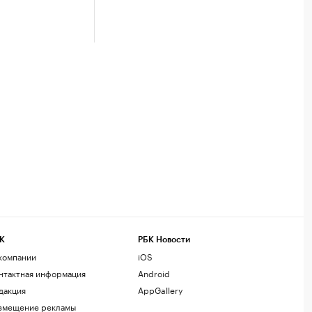
К
РБК Новости
компании
iOS
нтактная информация
Android
дакция
AppGallery
змещение рекламы