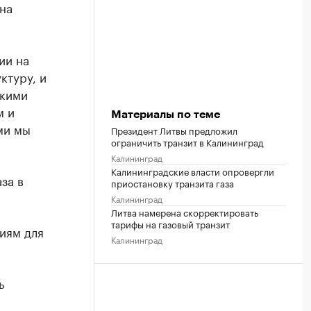
на
ии на
ктуру, и
скими
м и
Материалы по теме
ми мы
Президент Литвы предложил
ограничить транзит в Калининград
Калининград
Калининградские власти опровергли
за в
приостановку транзита газа
Калининград
Литва намерена скорректировать
тарифы на газовый транзит
иям для
Калининград
ь