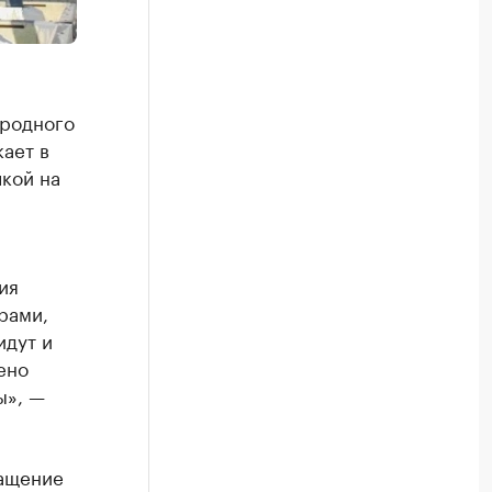
иродного
ает в
кой на
ия
рами,
идут и
ено
ы», —
ращение