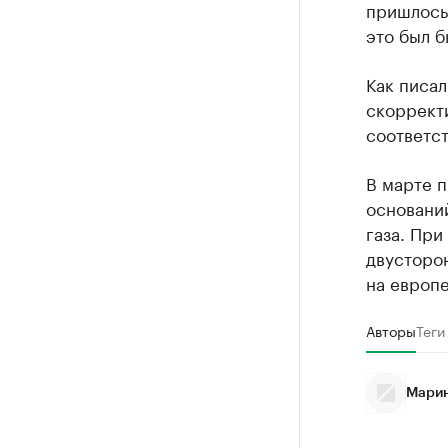
пришлось 
это был 
Как писал
скорректи
соответс
В марте п
основани
газа. При
двусторо
на европ
Авторы
Теги
Марин