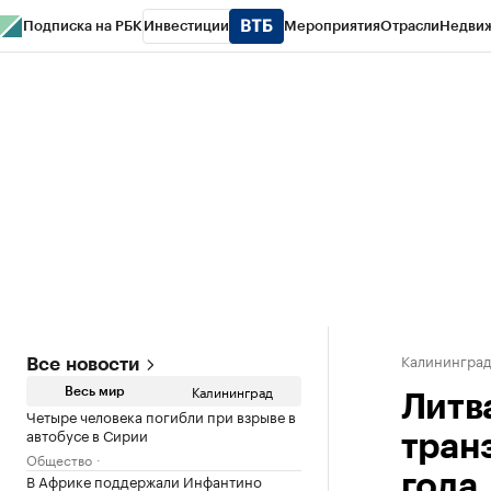
Подписка на РБК
Инвестиции
Мероприятия
Отрасли
Недви
РБК Life
Тренды
Визионеры
Национальные проекты
Город
Стиль
Кр
Спецпроекты СПб
Конференции СПб
Спецпроекты
Проверка конт
Калинингра
Все новости
Калининград
Весь мир
Литв
Четыре человека погибли при взрыве в
автобусе в Сирии
тран
Общество
В Африке поддержали Инфантино
года