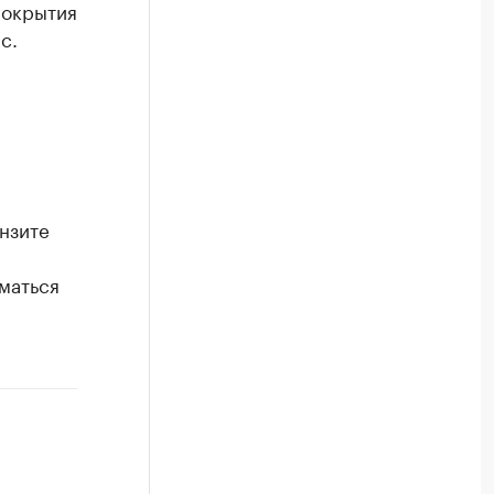
покрытия
с.
нзите
маться