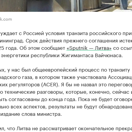
ik.com
суждает с Россией условия транзита российского пр
лининград. Срок действия прежнего соглашения истек
25 года. Об этом сообщает
«Sputnik — Литва»
со ссыл
 энергетики республики Жигимантаса Вайчюнаса.
ых, у нас был общеевропейский процесс по транзиту
адского газа, в котором также участвовала Ассоциац
их регуляторов (ACER). Я бы не назвал это перегово
о технические разговоры, которые, конечно, сейчас 
ть согласованы до конца года. Пока не будет оговор
ьно всех аспектов, результаты не будут обнародован
издание слова министра.
ил, что Литва не рассматривает окончательное прек