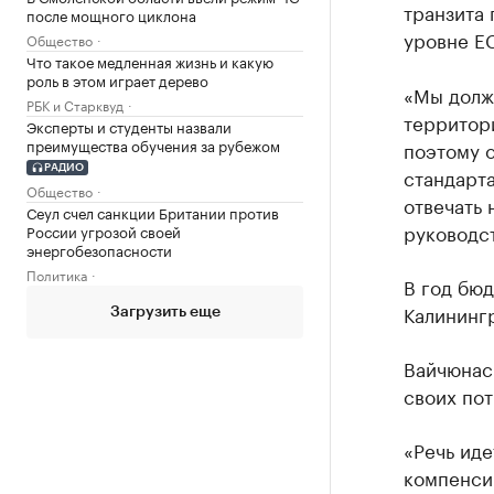
транзита 
после мощного циклона
уровне ЕС
Общество
Что такое медленная жизнь и какую
роль в этом играет дерево
«Мы должн
РБК и Старквуд
территор
Эксперты и студенты назвали
преимущества обучения за рубежом
поэтому 
РАДИО
стандарта
Общество
отвечать
Сеул счел санкции Британии против
руководс
России угрозой своей
энергобезопасности
Политика
В год бюд
Калинингр
Загрузить еще
Вайчюнас 
своих пот
«Речь иде
компенси