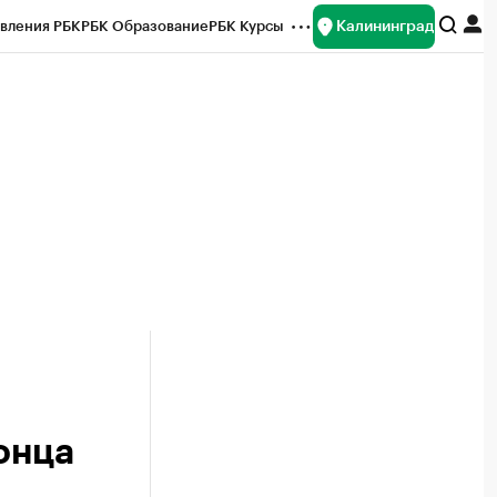
Калининград
вления РБК
РБК Образование
РБК Курсы
рейтинги
Франшизы
Газета
ок наличной валюты
конца