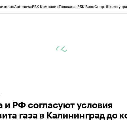
жимость
Autonews
РБК Компании
Телеканал
РБК Вино
Спорт
Школа упра
ипто
РБК Бизнес-среда
Дискуссионный клуб
Исследования
Кредитные 
рагентов
Политика
Экономика
Бизнес
Технологии и медиа
Финансы
Рын
д
а и РФ согласуют условия
зита газа в Калининград до 