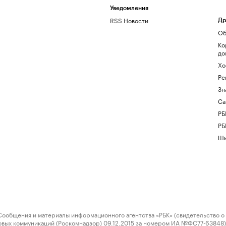
Уведомления
RSS Новости
Др
Об
Ко
до
Хо
Ре
Зн
Са
РБ
РБ
Шк
ения и материалы информационного агентства «РБК» (свидетельство о 
овых коммуникаций (Роскомнадзор) 09.12.2015 за номером ИА №ФС77-63848) 