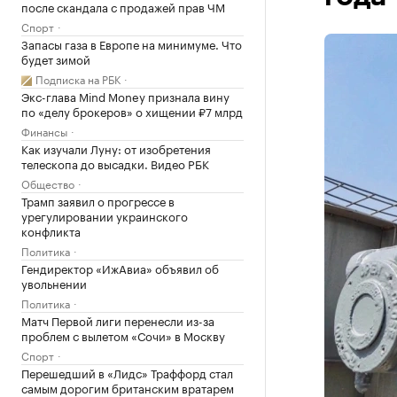
после скандала с продажей прав ЧМ
Спорт
Запасы газа в Европе на минимуме. Что
будет зимой
Подписка на РБК
Экс-глава Mind Money признала вину
по «делу брокеров» о хищении ₽7 млрд
Финансы
Как изучали Луну: от изобретения
телескопа до высадки. Видео РБК
Общество
Трамп заявил о прогрессе в
урегулировании украинского
конфликта
Политика
Гендиректор «ИжАвиа» объявил об
увольнении
Политика
Матч Первой лиги перенесли из-за
проблем с вылетом «Сочи» в Москву
Спорт
Перешедший в «Лидс» Траффорд стал
самым дорогим британским вратарем