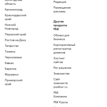
Редакция
область
Размещение
Калининград
рекламы
Краснодарский
край
Другие
Нижний
продукты
Новгород
РБК
Пермский край
Облако для
бизнеса
Ростов-на-Дону
Корпоративный
Татарстан
регистратор
Тюмень
доменов
Черноземье
Хостинг
сайтов
Кавказ
Рег.решения
Карелия
Знакомства
Мурманск
Сайт
Приморский
знакомств
край
podbor.ru
РБК
Компании
РБК Курсы