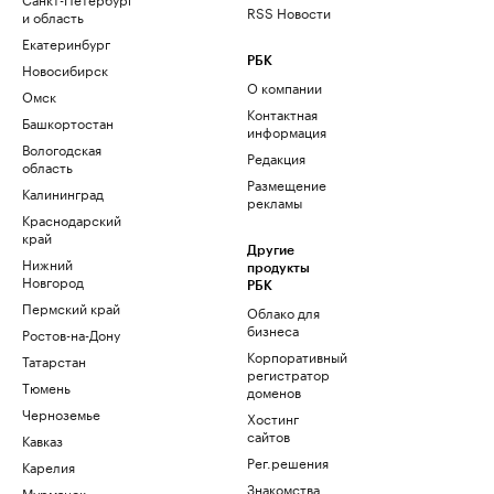
RSS Новости
и область
Екатеринбург
РБК
Новосибирск
О компании
Омск
Контактная
Башкортостан
информация
Вологодская
Редакция
область
Размещение
Калининград
рекламы
Краснодарский
край
Другие
Нижний
продукты
Новгород
РБК
Пермский край
Облако для
бизнеса
Ростов-на-Дону
Корпоративный
Татарстан
регистратор
Тюмень
доменов
Черноземье
Хостинг
сайтов
Кавказ
Рег.решения
Карелия
Знакомства
Мурманск