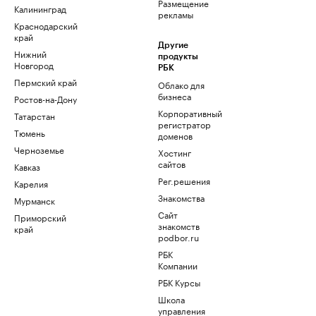
Размещение
Калининград
рекламы
Краснодарский
край
Другие
Нижний
продукты
Новгород
РБК
Пермский край
Облако для
бизнеса
Ростов-на-Дону
Корпоративный
Татарстан
регистратор
Тюмень
доменов
Черноземье
Хостинг
сайтов
Кавказ
Рег.решения
Карелия
Знакомства
Мурманск
Сайт
Приморский
знакомств
край
podbor.ru
РБК
Компании
РБК Курсы
Школа
управления