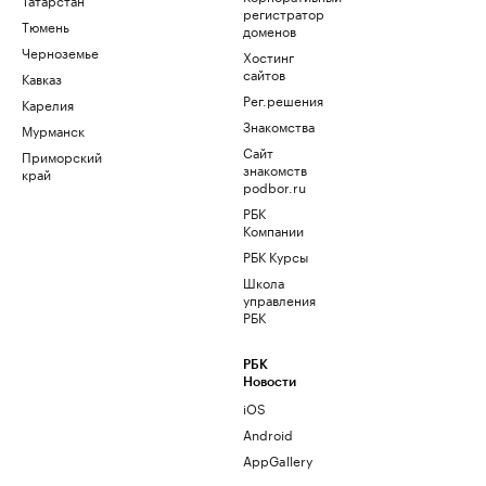
регистратор
Тюмень
доменов
Черноземье
Хостинг
сайтов
Кавказ
Рег.решения
Карелия
Знакомства
Мурманск
Сайт
Приморский
знакомств
край
podbor.ru
РБК
Компании
РБК Курсы
Школа
управления
РБК
РБК
Новости
iOS
Android
AppGallery