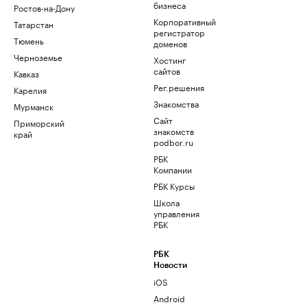
бизнеса
Ростов-на-Дону
Корпоративный
Татарстан
регистратор
Тюмень
доменов
Черноземье
Хостинг
сайтов
Кавказ
Рег.решения
Карелия
Знакомства
Мурманск
Сайт
Приморский
знакомств
край
podbor.ru
РБК
Компании
РБК Курсы
Школа
управления
РБК
РБК
Новости
iOS
Android