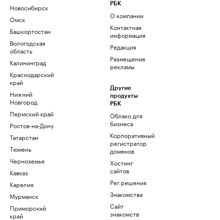
РБК
Новосибирск
О компании
Омск
Контактная
Башкортостан
информация
Вологодская
Редакция
область
Размещение
Калининград
рекламы
Краснодарский
край
Другие
Нижний
продукты
Новгород
РБК
Пермский край
Облако для
бизнеса
Ростов-на-Дону
Корпоративный
Татарстан
регистратор
Тюмень
доменов
Черноземье
Хостинг
сайтов
Кавказ
Рег.решения
Карелия
Знакомства
Мурманск
Сайт
Приморский
знакомств
край