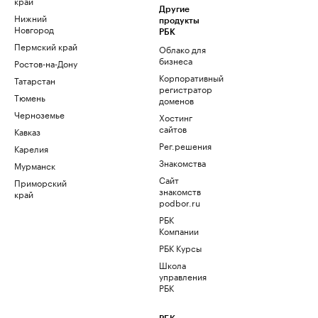
край
Другие
Нижний
продукты
Новгород
РБК
Пермский край
Облако для
бизнеса
Ростов-на-Дону
Корпоративный
Татарстан
регистратор
Тюмень
доменов
Черноземье
Хостинг
сайтов
Кавказ
Рег.решения
Карелия
Знакомства
Мурманск
Сайт
Приморский
знакомств
край
podbor.ru
РБК
Компании
РБК Курсы
Школа
управления
РБК