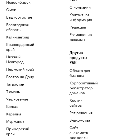
Новосибирск
О компании
Омск
Контактная
Башкортостан
информация
Вологодская
Редакция
область
Размещение
Калининград
рекламы
Краснодарский
край
Другие
Нижний
продукты
Новгород
РБК
Пермский край
Облако для
бизнеса
Ростов-на-Дону
Корпоративный
Татарстан
регистратор
Тюмень
доменов
Черноземье
Хостинг
сайтов
Кавказ
Рег.решения
Карелия
Знакомства
Мурманск
Сайт
Приморский
знакомств
край
podbor.ru