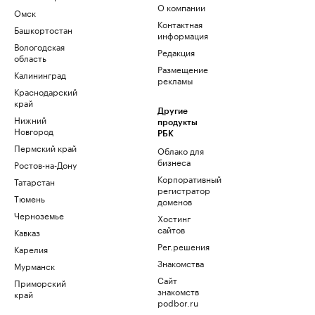
О компании
Омск
Контактная
Башкортостан
информация
Вологодская
Редакция
область
Размещение
Калининград
рекламы
Краснодарский
край
Другие
Нижний
продукты
Новгород
РБК
Пермский край
Облако для
бизнеса
Ростов-на-Дону
Корпоративный
Татарстан
регистратор
Тюмень
доменов
Черноземье
Хостинг
сайтов
Кавказ
Рег.решения
Карелия
Знакомства
Мурманск
Сайт
Приморский
знакомств
край
podbor.ru