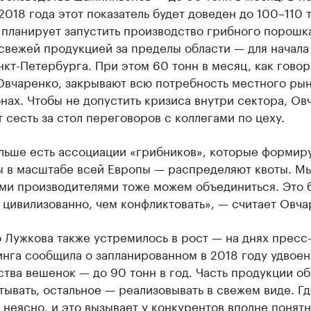
2018 года этот показатель будет доведен до 100–110 
планирует запустить производство грибного порошк
свежей продукцией за пределы области — для начала
кт-Петербурга. При этом 60 тонн в месяц, как говор
Овчаренко, закрывают всю потребность местного рын
ах. Чтобы не допустить кризиса внутри сектора, Ов
 сесть за стол переговоров с коллегами по цеху.
льше есть ассоциации «грибников», которые формир
ы в масштабе всей Европы — распределяют квоты. М
ми производителями тоже можем объединиться. Это 
 цивилизованно, чем конфликтовать», — считает Овча
 Лужкова также устремилось в рост — на днях пресс
нга сообщила о запланированном в 2018 году удвое
тва вешенок — до 90 тонн в год. Часть продукции о
ывать, остальное — реализовывать в свежем виде. Гд
неясно, и это вызывает у конкурентов вполне понят