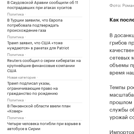
В Саудовской Аравии сообщили об 11
Фото: Рома
пострадавших при атаках хуситов
Политика
В Турции заявили, что Европа
Как посл
потребовала подтверждать
происхождение газа
В досанк
Политика
грибов п
Трамп заявил, что США «тоже
нуждаются» в ракетах для Patriot
качествен
Политика
сетевых м
Reuters сообщил о серии кибератак на
объемы пр
крупнейшие финансовые компании
США
время на
Новая категория
Трамп подписал указы,
Темпы ро
ограничивающие право на
гражданство по рождению
масштаба
Политика
прошлом г
В Пензенской области ввели план
службы об
«Ковер»
урожай со
Политика
Четыре человека погибли при взрыве в
автобусе в Сирии
Импортоз