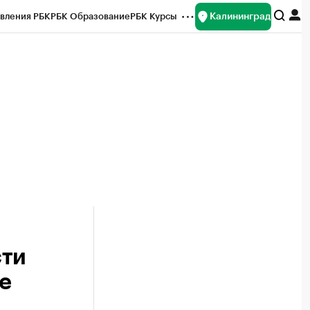
Калининград
вления РБК
РБК Образование
РБК Курсы
рейтинги
Франшизы
Газета
ок наличной валюты
сти
е