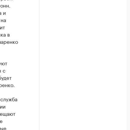
тонн.
а и
 на
ит
ка в
чаренко
уют
ы с
будет
ренко.
-служба
нии
бещают
е
ные