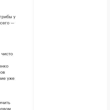
грибы у
всего —
 чисто
енко
нов
ние уже
ичить
ервом