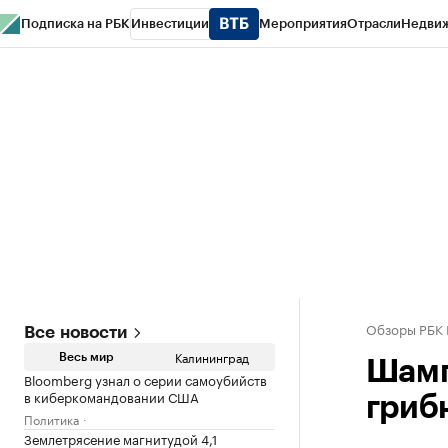
Подписка на РБК
Инвестиции
Мероприятия
Отрасли
Недви
РБК Life
Тренды
Визионеры
Национальные проекты
Город
Стиль
Кр
Спецпроекты СПб
Конференции СПб
Спецпроекты
Проверка конт
Обзоры РБК 
Все новости
Калининград
Весь мир
Шамп
Bloomberg узнал о серии самоубийств
в киберкомандовании США
гриб
Политика
Землетрясение магнитудой 4,1