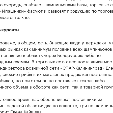
ою очередь, снабжает шампиньонами базы, торговые с
 «Ипэшники» фасуют и развозят продукцию по торго
мостоятельно.
нкуренты
родаже, в общем, есть. Знающие люди утверждают, чт
вых рынках как минимум половина всех шампиньонов
 попавшие в область через Белоруссию либо по
ндным схемам. В торговых сетях все поставщики мес
ендиректора розничной сети «СПАР-Калининград» Ел
 свежие грибы в их магазинах продаются постоянно
абилен, но при этом он не составляет «сколь-либо
ного объема в обороте как сети, так и товарной гру
стоящее время нас обеспечивают поставщики из
инградской области: два по вешенке, три по шампин
орит Елена Кайшева.