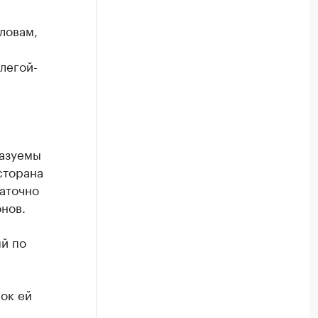
ловам,
легой-
казуемы
сторана
таточно
нов.
й по
нок ей