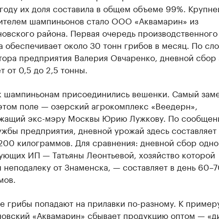
году их доля составила в общем объеме 99%. Крупн
ителем шампиньонов стало ООО «Аквамарин» из
новского района. Первая очередь производственного
 обеспечивает около 30 тонн грибов в месяц. По сл
тора предприятия Валерия Овчаренко, дневной сбор 
т от 0,5 до 2,5 тонны.
 к шампиньонам присоединились вешенки. Самый зам
 этом поле — озерский агрокомплекс «Веедерн»,
жащий экс-мэру Москвы Юрию Лужкову. По сообщен
жбы предприятия, дневной урожай здесь составляет 
200 килограммов. Для сравнения: дневной сбор одно
ующих ИП — Татьяны Леонтьевой, хозяйство которой
 неподалеку от Знаменска, — составляет в день 60–7
мов.
 грибы попадают на прилавки по-разному. К примеру
новский «Аквамарин» сбывает продукцию оптом — «д