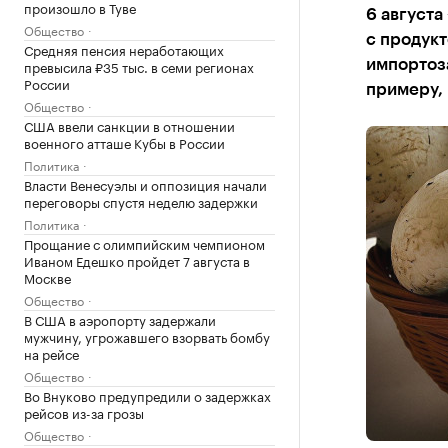
произошло в Туве
6 августа
Общество
с продукт
Средняя пенсия неработающих
превысила ₽35 тыс. в семи регионах
импортоз
России
примеру,
Общество
США ввели санкции в отношении
военного атташе Кубы в России
Политика
Власти Венесуэлы и оппозиция начали
переговоры спустя неделю задержки
Политика
Прощание с олимпийским чемпионом
Иваном Едешко пройдет 7 августа в
Москве
Общество
В США в аэропорту задержали
мужчину, угрожавшего взорвать бомбу
на рейсе
Общество
Во Внуково предупредили о задержках
рейсов из-за грозы
Общество