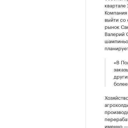
квартале 
Компания 
выйти со 
рынок Сан
Валерий 
шампиньон
планирует
«В По
заказ
други
более
Хозяйство
агрохолди
производс
перерабат
именно — 