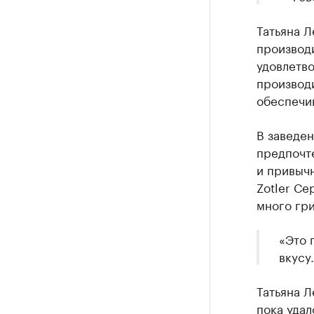
Татьяна Л
производ
удовлетво
производ
обеспечив
В заведе
предпочт
и привыч
Zotler Се
много гри
«Это 
вкусу
Татьяна Л
пока удал