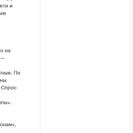
ети и
вым
о на
 —
тные. По
ены
. Спрос
ппы».
ьонам»,