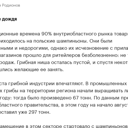
н Родионов
е дождя
ционные времена 90% внутриобластного рынка това
риходилось на польские шампиньоны. Они были
ными и недорогими, однако их исчезновение с прил
агазинов прошло для ритейлеров безболезненно: не 
одаж. Грибная ниша осталась пустой, и спустя неко
шлись желающие ее занять.
ста грибной индустрии впечатляют. В промышленных
х грибы на территории региона начали выращивать л
оду: тогда было произведено 67 тонн. По данным пр
ластного правительства, в этом году на начало авгус
ставил уже 297 тонн.
амещение в этом секторе стартовало с шампиньонов,