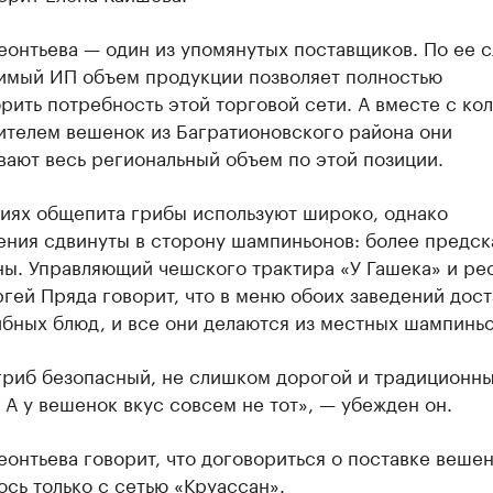
еонтьева — один из упомянутых поставщиков. По ее с
имый ИП объем продукции позволяет полностью
рить потребность этой торговой сети. А вместе с кол
ителем вешенок из Багратионовского района они
ают весь региональный объем по этой позиции.
ниях общепита грибы используют широко, однако
ения сдвинуты в сторону шампиньонов: более предс
ны. Управляющий чешского трактира «У Гашека» и ре
ргей Пряда говорит, что в меню обоих заведений дос
бных блюд, и все они делаются из местных шампиньо
гриб безопасный, не слишком дорогой и традиционны
. А у вешенок вкус совсем не тот», — убежден он.
еонтьева говорит, что договориться о поставке веше
ось только с сетью «Круассан».