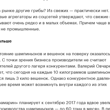
а рынке другие грибы? Из свежих — практически нет.
ые агрегаторы из соцсетей утверждают, что свежие 
ывают очень редко и в малых объемах. Причем чаще 
а не промышленные.
альше
тояние шампиньонов и вешенок на поверку оказалось
 С точки зрения бизнеса производители не считают
ителей другого лагеря конкурентами. Валерий Овчар
т, что сегодня на каждые 10 килограммов шампиньо
ся лишь 3 кило вешенок. Однако конкурентное давле
ее время может возникнуть внутри каждого из этих
амарин» планирует к сентябрю 2017 года вдвое увел
роизводства шампиньонов — до 60 тонн в месяц. В п