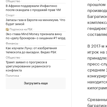
Общество
прошлом 
В Африке поддержали Инфантино
производ
после скандала с продажей прав ЧМ
Спорт
Багратио
Запасы газа в Европе на минимуме. Что
комплекса
будет зимой
гендирек
Подписка на РБК
составляе
Экс-глава Mind Money признала вину
по «делу брокеров» о хищении ₽7 млрд
Финансы
В 2017-м
Как изучали Луну: от изобретения
игрок на
телескопа до высадки. Видео РБК
принадле
Общество
Трамп заявил о прогрессе в
пресс-слу
урегулировании украинского
среднем 
конфликта
конкурир
Политика
находится
Загрузить еще
килограм
Срезанные
багратио