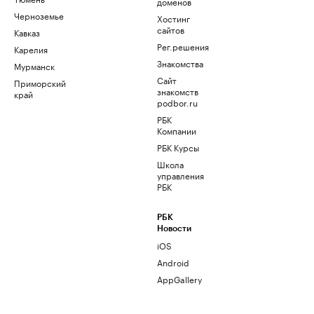
доменов
Черноземье
Хостинг
сайтов
Кавказ
Рег.решения
Карелия
Знакомства
Мурманск
Сайт
Приморский
знакомств
край
podbor.ru
РБК
Компании
РБК Курсы
Школа
управления
РБК
РБК
Новости
iOS
Android
AppGallery