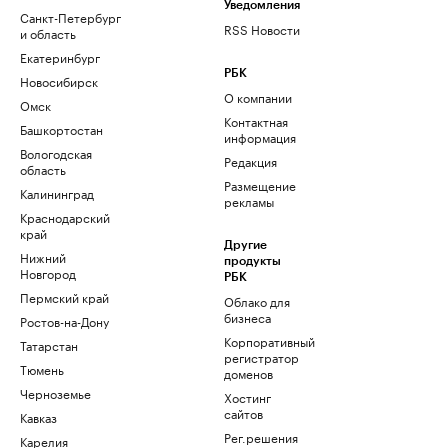
Уведомления
Санкт-Петербург
RSS Новости
и область
Екатеринбург
РБК
Новосибирск
О компании
Омск
Контактная
Башкортостан
информация
Вологодская
Редакция
область
Размещение
Калининград
рекламы
Краснодарский
край
Другие
Нижний
продукты
Новгород
РБК
Пермский край
Облако для
бизнеса
Ростов-на-Дону
Корпоративный
Татарстан
регистратор
Тюмень
доменов
Черноземье
Хостинг
сайтов
Кавказ
Рег.решения
Карелия