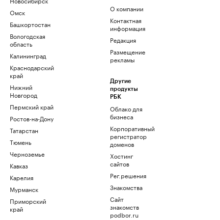
Новосибирск
О компании
Омск
Контактная
Башкортостан
информация
Вологодская
Редакция
область
Размещение
Калининград
рекламы
Краснодарский
край
Другие
Нижний
продукты
Новгород
РБК
Пермский край
Облако для
бизнеса
Ростов-на-Дону
Корпоративный
Татарстан
регистратор
Тюмень
доменов
Черноземье
Хостинг
сайтов
Кавказ
Рег.решения
Карелия
Знакомства
Мурманск
Сайт
Приморский
знакомств
край
podbor.ru