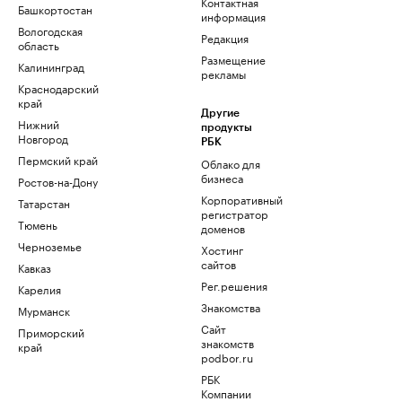
Контактная
Башкортостан
информация
Вологодская
Редакция
область
Размещение
Калининград
рекламы
Краснодарский
край
Другие
Нижний
продукты
Новгород
РБК
Пермский край
Облако для
бизнеса
Ростов-на-Дону
Корпоративный
Татарстан
регистратор
Тюмень
доменов
Черноземье
Хостинг
сайтов
Кавказ
Рег.решения
Карелия
Знакомства
Мурманск
Сайт
Приморский
знакомств
край
podbor.ru
РБК
Компании