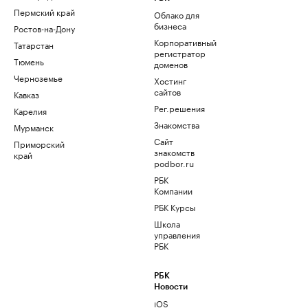
Пермский край
Облако для
бизнеса
Ростов-на-Дону
Корпоративный
Татарстан
регистратор
Тюмень
доменов
Черноземье
Хостинг
сайтов
Кавказ
Рег.решения
Карелия
Знакомства
Мурманск
Сайт
Приморский
знакомств
край
podbor.ru
РБК
Компании
РБК Курсы
Школа
управления
РБК
РБК
Новости
iOS