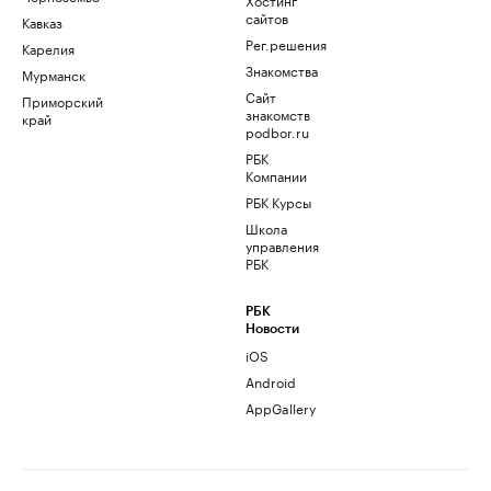
сайтов
Кавказ
Рег.решения
Карелия
Знакомства
Мурманск
Сайт
Приморский
знакомств
край
podbor.ru
РБК
Компании
РБК Курсы
Школа
управления
РБК
РБК
Новости
iOS
Android
AppGallery