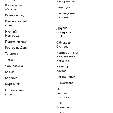
информация
Вологодская
Редакция
область
Размещение
Калининград
рекламы
Краснодарский
край
Другие
Нижний
продукты
Новгород
РБК
Пермский край
Облако для
бизнеса
Ростов-на-Дону
Корпоративный
Татарстан
регистратор
Тюмень
доменов
Черноземье
Хостинг
сайтов
Кавказ
Рег.решения
Карелия
Знакомства
Мурманск
Сайт
Приморский
знакомств
край
podbor.ru
РБК
Компании
РБК Курсы