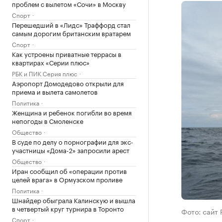
проблем с вылетом «Сочи» в Москву
Спорт
Перешедший в «Лидс» Траффорд стал
самым дорогим британским вратарем
Спорт
Как устроены приватные террасы в
квартирах «Серии плюс»
РБК и ПИК Серия плюс
Аэропорт Домодедово открыли для
приема и вылета самолетов
Политика
Женщина и ребенок погибли во время
непогоды в Смоленске
Общество
В суде по делу о порнографии для экс-
участницы «Дома-2» запросили арест
Общество
Иран сообщил об «операции против
целей врага» в Ормузском проливе
Политика
Шнайдер обыграла Калинскую и вышла
в четвертый круг турнира в Торонто
Фото: сайт
Спорт