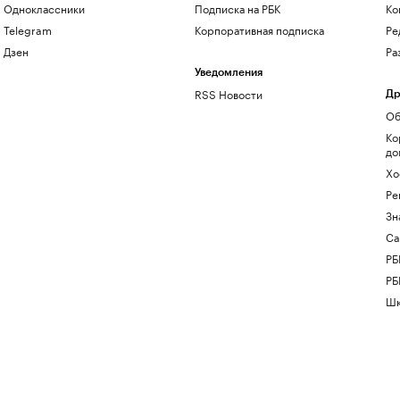
Одноклассники
Подписка на РБК
Ко
Telegram
Корпоративная подписка
Ре
Дзен
Ра
Уведомления
RSS Новости
Др
Об
Ко
до
Хо
Ре
Зн
Са
РБ
РБ
Шк