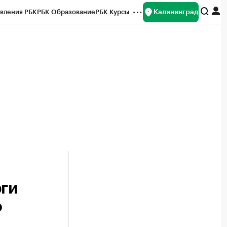
Калининград
вления РБК
РБК Образование
РБК Курсы
рейтинги
Франшизы
Газета
ок наличной валюты
рги
о