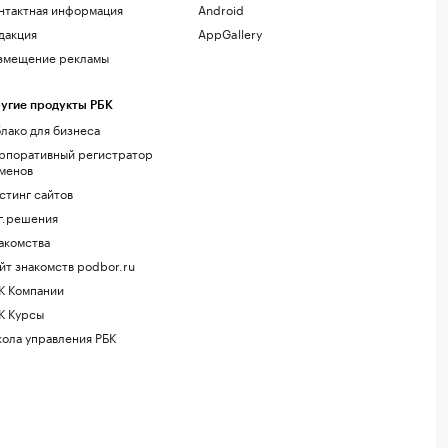
нтактная информация
Android
дакция
AppGallery
змещение рекламы
угие продукты РБК
лако для бизнеса
рпоративный регистратор
менов
стинг сайтов
г.решения
акомства
йт знакомств podbor.ru
К Компании
К Курсы
ола управления РБК