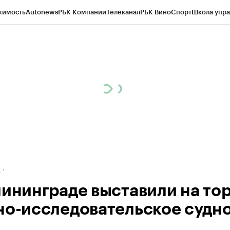
жимость
Autonews
РБК Компании
Телеканал
РБК Вино
Спорт
Школа упра
ипто
РБК Бизнес-среда
Дискуссионный клуб
Исследования
Кредитные 
рагентов
Политика
Экономика
Бизнес
Технологии и медиа
Финансы
Рын
д
лининграде выставили на то
но-исследовательское судн