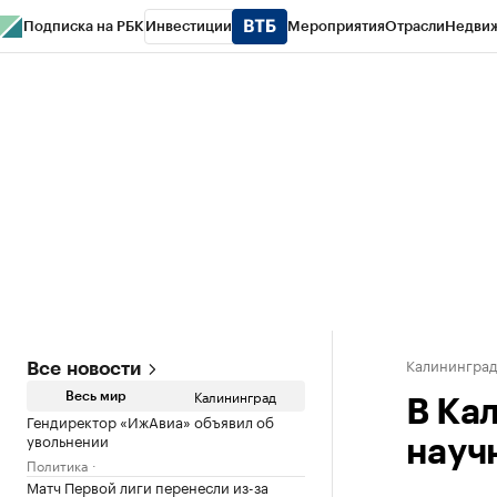
Подписка на РБК
Инвестиции
Мероприятия
Отрасли
Недви
РБК Life
Тренды
Визионеры
Национальные проекты
Город
Стиль
Кр
Спецпроекты СПб
Конференции СПб
Спецпроекты
Проверка конт
Калинингра
Все новости
Калининград
Весь мир
В Ка
Гендиректор «ИжАвиа» объявил об
увольнении
науч
Политика
Матч Первой лиги перенесли из-за