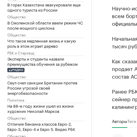
В горах Казахстана эвакуировали еще
Научно-и
одного туриста из России
всем бор
Общество
официальн
В Смоленской области ввели режим ЧС
после мощного циклона
Общество
Начальная
Что такое медленная жизнь и какую
тысяч руб
роль в этом играет дерево
РБК и Старквуд
Эксперты и студенты назвали
Как сказа
преимущества обучения за рубежом
продает А
РАДИО
состав АО
Общество
Сеул счел санкции Британии против
России угрозой своей
Ранее РБ
энергобезопасности
сейнер п
Политика
калинингр
На 88-м году жизни ушел из жизни
художник Николай Марков
Общество
Авторы
Теги
Отличия бензина классов Евро-2,
Евро-3, Евро-4 и Евро-5. Видео РБК
Общество