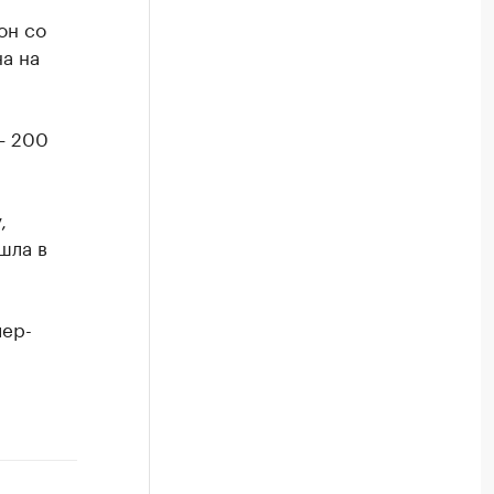
он со
а на
— 200
,
шла в
лер-