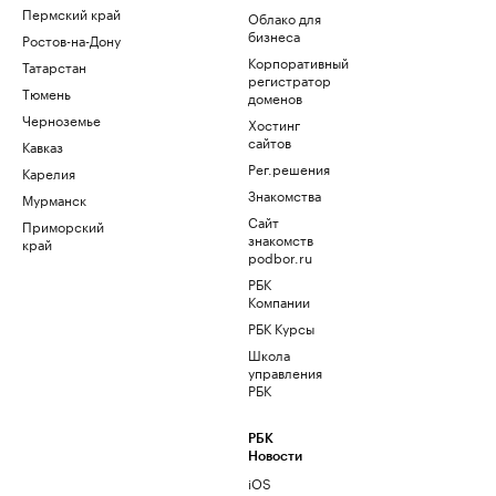
Пермский край
Облако для
бизнеса
Ростов-на-Дону
Корпоративный
Татарстан
регистратор
Тюмень
доменов
Черноземье
Хостинг
сайтов
Кавказ
Рег.решения
Карелия
Знакомства
Мурманск
Сайт
Приморский
знакомств
край
podbor.ru
РБК
Компании
РБК Курсы
Школа
управления
РБК
РБК
Новости
iOS