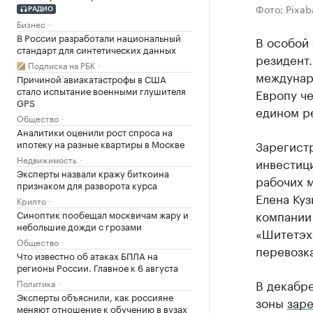
Фото: Pixab
РАДИО
Бизнес
В России разработали национальный
В особой
стандарт для синтетических данных
резидент
Подписка на РБК
междунар
Причиной авиакатастрофы в США
стало испытание военными глушителя
Европу ч
GPS
едином р
Общество
Аналитики оценили рост спроса на
ипотеку на разные квартиры в Москве
Зарегистр
Недвижимость
инвестици
Эксперты назвали кражу биткоина
рабочих 
признаком для разворота курса
Елена Ку
Крипто
компании
Синоптик пообещал москвичам жару и
небольшие дожди с грозами
«Шитетэх
Общество
перевозк
Что известно об атаках БПЛА на
регионы России. Главное к 6 августа
В декабр
Политика
Эксперты объяснили, как россияне
зоны
зар
меняют отношение к обучению в вузах