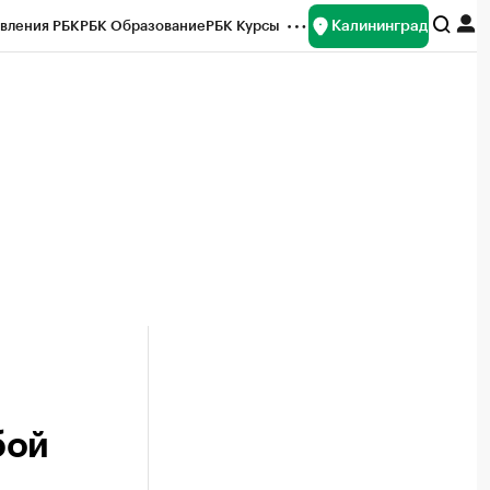
Калининград
вления РБК
РБК Образование
РБК Курсы
рейтинги
Франшизы
Газета
ок наличной валюты
бой