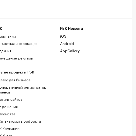
К
РБК Новости
компании
iOS
нтактная информация
Android
дакция
AppGallery
змещение рекламы
угие продукты РБК
лако для бизнеса
рпоративный регистратор
менов
стинг сайтов
г.решения
акомства
йт знакомств podbor.ru
К Компании
К Курсы