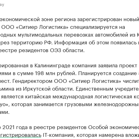
ay
 экономической зоне региона зарегистрирован новы
. ООО «Ситиер Логистика» специализируется на
одных мультимодальных перевозках автомобилей из К
ерез территорию РФ. Информация об этом появилась 
еестре резидентов ОЭЗ области.
ированная в Калининграде компания заявила проект 
ями в сумме 198 млн рублей. Планируется создание 
мест. Гендиректором ООО «Ситиер Логистика» числи
зьмина из Иркутской области. Единственным учредит
 является китайская международная логистическая к
уо», которая занимается грузовыми железнодорожн
ами.
е 2021 года в реестре резидентов Особой экономиче
егистрировалась
IT-компания, которая намерена вложи