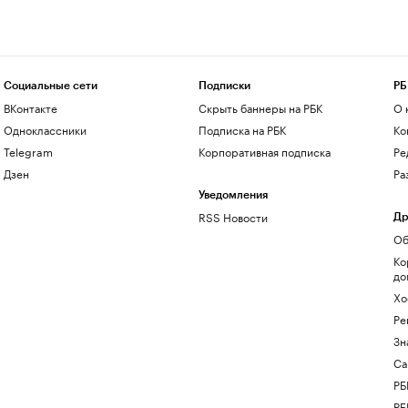
Социальные сети
Подписки
РБ
ВКонтакте
Скрыть баннеры на РБК
О 
Одноклассники
Подписка на РБК
Ко
Telegram
Корпоративная подписка
Ре
Дзен
Ра
Уведомления
RSS Новости
Др
Об
Ко
до
Хо
Ре
Зн
Са
РБ
РБ