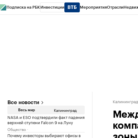
Подписка на РБК
Инвестиции
Мероприятия
Отрасли
Недви
РБК Life
Тренды
Визионеры
Национальные проекты
Город
Стиль
Кр
Спецпроекты СПб
Конференции СПб
Спецпроекты
Проверка конт
Калинингра
Все новости
Калининград
Весь мир
Межд
NASA и ESO подтвердили факт падения
верхней ступени Falcon 9 на Луну
комп
Общество
Почему инвесторы выбирают офисы в
зоны