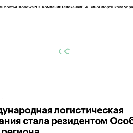
жимость
Autonews
РБК Компании
Телеканал
РБК Вино
Спорт
Школа упра
ипто
РБК Бизнес-среда
Дискуссионный клуб
Исследования
Кредитные 
рагентов
Политика
Экономика
Бизнес
Технологии и медиа
Финансы
Рын
д
ународная логистическая
ания стала резидентом Осо
 региона