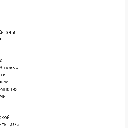
й
итая в
в
с
8 новых
тся
елем
омпания
ыми
ской
ть 1,073