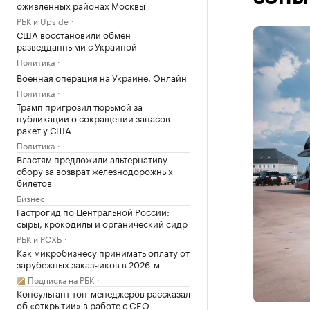
оживленных районах Москвы
РБК и Upside
США восстановили обмен
разведданными с Украиной
Политика
Военная операция на Украине. Онлайн
Политика
Трамп пригрозил тюрьмой за
публикации о сокращении запасов
ракет у США
Политика
Властям предложили альтернативу
сбору за возврат железнодорожных
билетов
Бизнес
Гастрогид по Центральной России:
сыры, крокодилы и органический сидр
РБК и РСХБ
Как микробизнесу принимать оплату от
зарубежных заказчиков в 2026-м
Подписка на РБК
Консультант топ-менеджеров рассказал
об «открытии» в работе с CEO