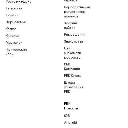
Ростов-на-Дону
Корпоративный
Татарстан
регистратор
Тюмень
доменов
Черноземье
Хостинг
сайтов
Кавказ
Рег.решения
Карелия
Знакомства
Мурманск
Сайт
Приморский
знакомств
край
podbor.ru
РБК
Компании
РБК Курсы
Школа
управления
РБК
РБК
Новости
iOS
Android