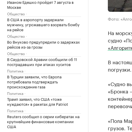
Иваном Едешко пройдет 7 августа в
Москве
Общество
Фото: «Алго
В США в аэропорту задержали
мужчину, угрожавшего взорвать бомбу
на рейсе
На морск
Общество
судно «П
Во Внуково предупредили о задержках
«Алгорит
рейсов из-за грозы
Общество
В Саудовской Аравии сообщили об 11
В настоя
пострадавших при атаках хуситов
погрузки.
Политика
В Турции заявили, что Европа
потребовала подтверждать
«Судно в
происхождение газа
«Бронка —
Политика
контейне
Трамп заявил, что США «тоже
нуждаются» в ракетах для Patriot
перевозчи
Политика
Reuters сообщил о серии кибератак на
«Пола Ма
крупнейшие финансовые компании
США
грузов. Т