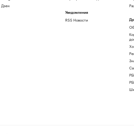
Дзен
Ра
Уведомления
RSS Новости
Др
Об
Ко
до
Хо
Ре
Зн
Са
РБ
РБ
Шк