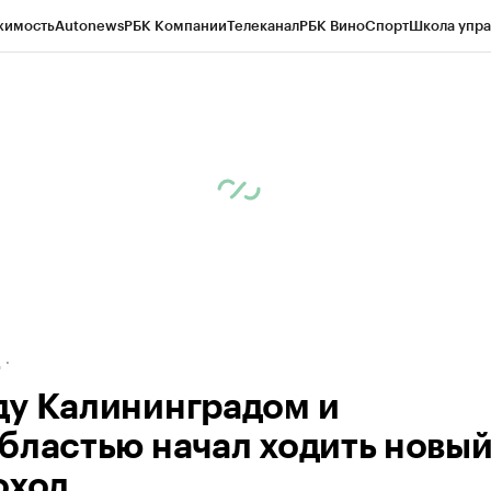
жимость
Autonews
РБК Компании
Телеканал
РБК Вино
Спорт
Школа упра
ипто
РБК Бизнес-среда
Дискуссионный клуб
Исследования
Кредитные 
рагентов
Политика
Экономика
Бизнес
Технологии и медиа
Финансы
Рын
д
у Калининградом и
бластью начал ходить новы
оход