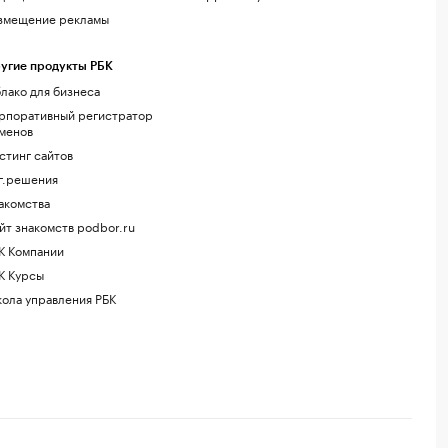
змещение рекламы
угие продукты РБК
лако для бизнеса
рпоративный регистратор
менов
стинг сайтов
г.решения
акомства
йт знакомств podbor.ru
К Компании
К Курсы
ола управления РБК