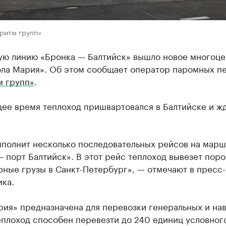
ритм групп»
ую линию «Бронка — Балтийск» вышло новое многоце
ола Мария». Об этом сообщает оператор паромных п
м групп»
.
щее время теплоход пришвартовался в Балтийске и ж
ыполнит несколько последовательных рейсов на мар
 порт Балтийск». В этот рейс теплоход вывезет пор
рные грузы в Санкт-Петербург», — отмечают в пресс
ка.
рия» предназначена для перевозки генеральных и на
еплоход способен перевезти до 240 единиц условного