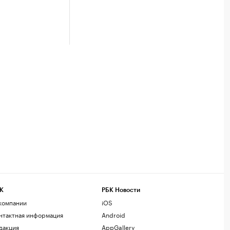
К
РБК Новости
компании
iOS
нтактная информация
Android
дакция
AppGallery