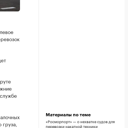
левое
еревозок
дет
шруте
ожние
-службе
Материалы по теме
валочных
«Росморпорт» — о нехватке судов для
 груза,
перевозки накатной техники