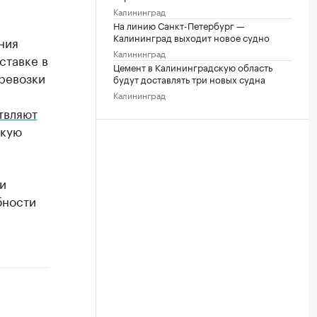
Калининград
На линию Санкт-Петербург —
Калининград выходит новое судно
ния
Калининград
ставке в
Цемент в Калининградскую область
еревозки
будут доставлять три новых судна
Калининград
твляют
акую
и
бности