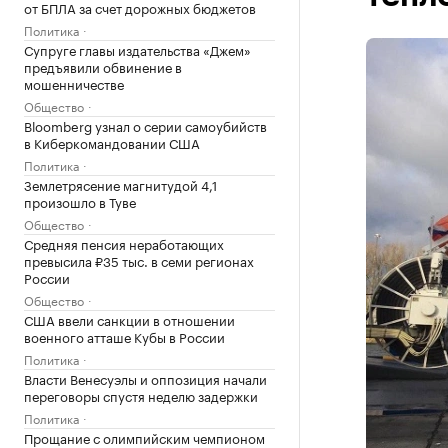
от БПЛА за счет дорожных бюджетов
Политика
Супруге главы издательства «Джем»
предъявили обвинение в
мошенничестве
Общество
Bloomberg узнал о серии самоубийств
в Киберкомандовании США
Политика
Землетрясение магнитудой 4,1
произошло в Туве
Общество
Средняя пенсия неработающих
превысила ₽35 тыс. в семи регионах
России
Общество
США ввели санкции в отношении
военного атташе Кубы в России
Политика
Власти Венесуэлы и оппозиция начали
переговоры спустя неделю задержки
Политика
Прощание с олимпийским чемпионом