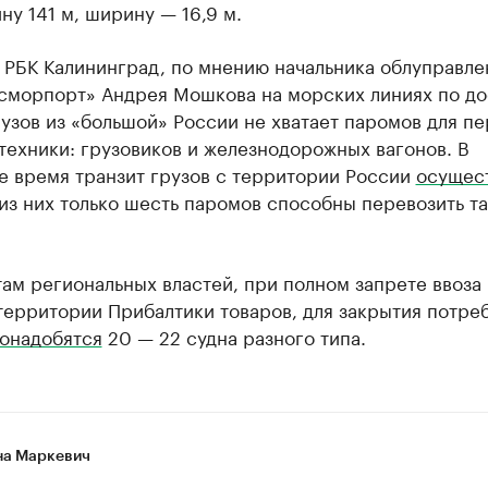
ну 141 м, ширину — 16,9 м.
 РБК Калининград, по мнению начальника облуправле
сморпорт» Андрея Мошкова на морских линиях по до
узов из «большой» России не хватает паромов для п
техники: грузовиков и железнодорожных вагонов. В
е время транзит грузов с территории России
осущес
 из них только шесть паромов способны перевозить т
ам региональных властей, при полном запрете ввоза 
территории Прибалтики товаров, для закрытия потре
онадобятся
20 — 22 судна разного типа.
а Маркевич