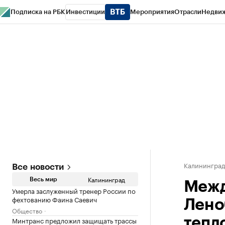
Подписка на РБК
Инвестиции
Мероприятия
Отрасли
Недви
РБК Life
Тренды
Визионеры
Национальные проекты
Город
Стиль
Кр
Спецпроекты СПб
Конференции СПб
Спецпроекты
Проверка конт
Калинингра
Все новости
Калининград
Весь мир
Межд
Умерла заслуженный тренер России по
фехтованию Фаина Саевич
Лено
Общество
Минтранс предложил защищать трассы
тепл