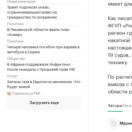
Новая категория
имеет дли
Трамп подписал указы,
ограничивающие право на
гражданство по рождению
Как писал
Политика
ФГУП «Ро
В Пензенской области ввели план
регион гр
«Ковер»
накатной 
Политика
настояще
Четыре человека погибли при взрыве в
автобусе в Сирии
19 судов,
Общество
технику.
В Африке поддержали Инфантино
после скандала с продажей прав ЧМ
По расчет
Спорт
Запасы газа в Европе на минимуме. Что
вывоза с 
будет зимой
области
п
Подписка на РБК
Загрузить еще
Авторы
Теги
Марин