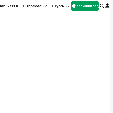
Калининград
вления РБК
РБК Образование
РБК Курсы
рейтинги
Франшизы
Газета
ок наличной валюты
й