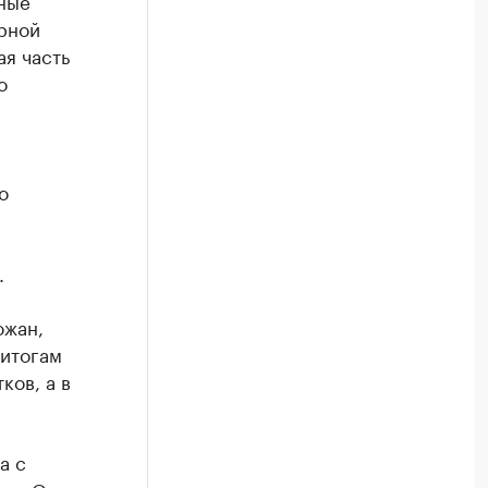
ные
ерной
я часть
о
о
.
ожан,
 итогам
ков, а в
а с