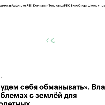
жимость
Autonews
РБК Компании
Телеканал
РБК Вино
Спорт
Школа упра
ипто
РБК Бизнес-среда
Дискуссионный клуб
Исследования
Кредитные 
рагентов
Политика
Экономика
Бизнес
Технологии и медиа
Финансы
Рын
д
будем себя обманывать». Вл
облемах с землёй для
одетных