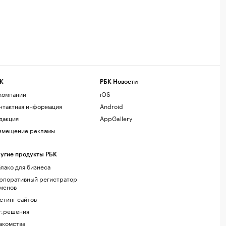
К
РБК Новости
компании
iOS
нтактная информация
Android
дакция
AppGallery
змещение рекламы
угие продукты РБК
лако для бизнеса
рпоративный регистратор
менов
стинг сайтов
г.решения
акомства