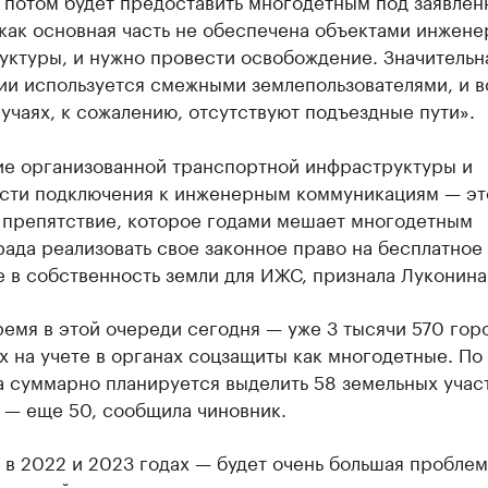
 потом будет предоставить многодетным под заявлен
 как основная часть не обеспечена объектами инжен
ктуры, и нужно провести освобождение. Значительна
ии используется смежными землепользователями, и в
учаях, к сожалению, отсутствуют подъездные пути».
ие организованной транспортной инфраструктуры и
сти подключения к инженерным коммуникациям — эт
 препятствие, которое годами мешает многодетным
ада реализовать свое законное право на бесплатное
 в собственность земли для ИЖС, признала Луконина
ремя в этой очереди сегодня — уже 3 тысячи 570 гор
 на учете в органах соцзащиты как многодетные. По
 суммарно планируется выделить 58 земельных участ
 — еще 50, сообщила чиновник.
в 2022 и 2023 годах — будет очень большая проблем