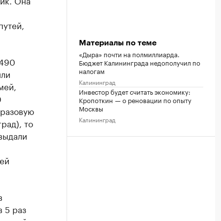
ик. Она
путей,
Материалы по теме
«Дыра» почти на полмиллиарда.
 490
Бюджет Калининграда недополучил по
налогам
или
Калининград
мей,
Инвестор будет считать экономику:
0
Кропоткин — о реновации по опыту
Москвы
оразовую
Калининград
рад), то
 выдали
рей
в
 5 раз