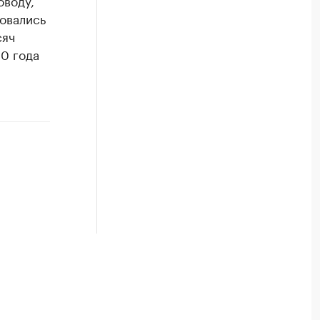
оводу,
зовались
сяч
20 года