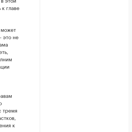
 в этой
 к главе
 может
— это не
ама
еть,
олним
ации
равам
о
с тремя
астков,
ения к