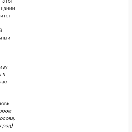
 Этот
ещании
итет
й
ьный
иву
 в
час
новь
тором
осова,
град)