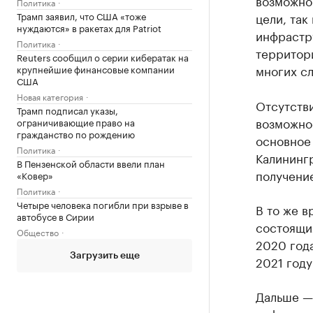
возможно
Политика
Трамп заявил, что США «тоже
цели, так
нуждаются» в ракетах для Patriot
инфрастру
Политика
территор
Reuters сообщил о серии кибератак на
многих сл
крупнейшие финансовые компании
США
Новая категория
Отсутств
Трамп подписал указы,
возможно
ограничивающие право на
гражданство по рождению
основное
Политика
Калинингр
В Пензенской области ввели план
получение
«Ковер»
Политика
Четыре человека погибли при взрыве в
В то же в
автобусе в Сирии
состоящих
Общество
2020 года
Загрузить еще
2021 году
Дальше — 