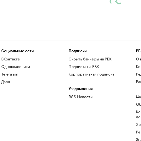
Социальные сети
Подписки
РБ
ВКонтакте
Скрыть баннеры на РБК
О 
Одноклассники
Подписка на РБК
Ко
Telegram
Корпоративная подписка
Ре
Дзен
Ра
Уведомления
RSS Новости
Др
Об
Ко
до
Хо
Ре
Зн