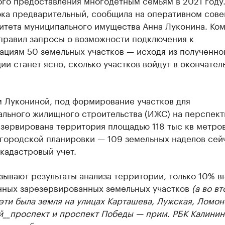
го предоставления многодетным семьям в 2021 году.
ока предварительный, сообщила на оперативном сов
итета муниципального имущества Анна Луконина. Ком
аправил запросы о возможности подключения к
ациям 50 земельных участков — исходя из полученно
и станет ясно, сколько участков войдут в окончател
.
м Лукониной, под формирование участков для
ального жилищного строительства (ИЖС) на перспект
зервирована территория площадью 118 тыс кв метров
 городской планировки — 109 земельных наделов сей
 кадастровый учет.
зывают результаты анализа территории, только 10% в
нных зарезервированных земельных участков
(а во в
эти была земля на улицах Карташева, Лужская, Ломон
й__проспект и проспект Победы — прим. РБК Калинин