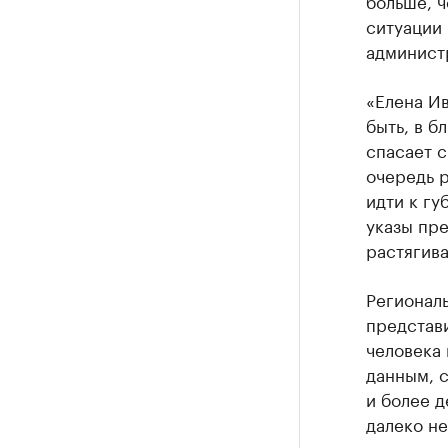
больше, ч
ситуации 
админист
«Елена Ив
быть, в б
спасает с
очередь р
идти к г
указы пре
растягив
Региональ
представ
человека 
данным, с
и более д
далеко не