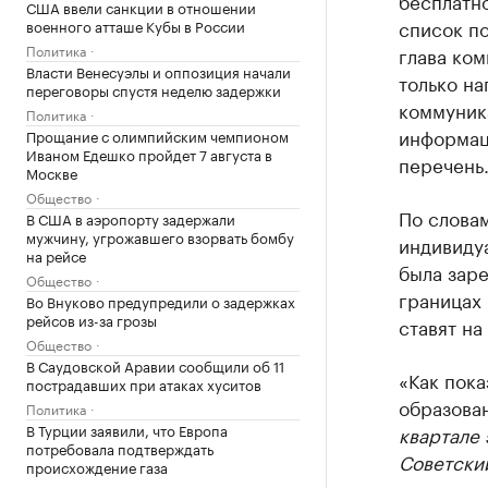
бесплатно
США ввели санкции в отношении
список п
военного атташе Кубы в России
Политика
глава ком
Власти Венесуэлы и оппозиция начали
только н
переговоры спустя неделю задержки
коммуник
Политика
информаци
Прощание с олимпийским чемпионом
Иваном Едешко пройдет 7 августа в
перечень
Москве
Общество
По слова
В США в аэропорту задержали
мужчину, угрожавшего взорвать бомбу
индивиду
на рейсе
была заре
Общество
границах
Во Внуково предупредили о задержках
рейсов из-за грозы
ставят на
Общество
В Саудовской Аравии сообщили об 11
«Как пока
пострадавших при атаках хуситов
образова
Политика
В Турции заявили, что Европа
квартале 
потребовала подтверждать
Советски
происхождение газа