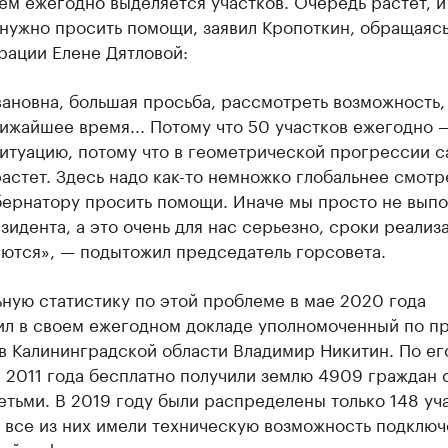
ем ежегодно выделяется участков. Очередь растет, и
нужно просить помощи, заявил Кропоткин, обращаясь
рации Елене Дятловой:
ановна, большая просьба, рассмотреть возможность,
лижайшее время... Потому что 50 участков ежегодно 
итуацию, потому что в геометрической прогрессии с
астет. Здесь надо как-то немножко глобальнее смотр
убернатору просить помощи. Иначе мы просто не вып
зидента, а это очень для нас серьезно, сроки реализ
аются», — подытожил председатель горсовета.
ную статистику по этой проблеме в мае 2020 года
ил в своем ежегодном докладе уполномоченный по п
в Калининградской области Владимир Никитин. По ег
 2011 года бесплатно получили землю 4909 граждан 
етьми. В 2019 году были распределены только 148 уч
 все из них имели техническую возможность подключ