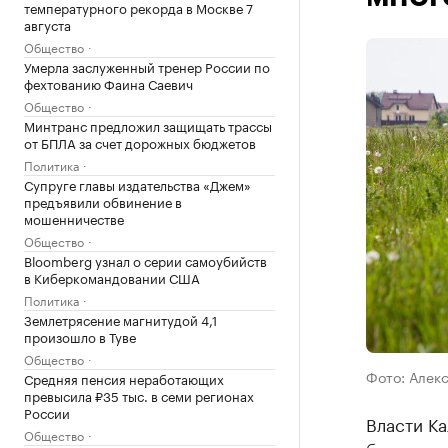
температурного рекорда в Москве 7
августа
Общество
Умерла заслуженный тренер России по
фехтованию Фаина Саевич
Общество
Минтранс предложил защищать трассы
от БПЛА за счет дорожных бюджетов
Политика
Супруге главы издательства «Джем»
предъявили обвинение в
мошенничестве
Общество
Bloomberg узнал о серии самоубийств
в Киберкомандовании США
Политика
Землетрясение магнитудой 4,1
произошло в Туве
Общество
Фото: Алек
Средняя пенсия неработающих
превысила ₽35 тыс. в семи регионах
России
Власти Ка
Общество