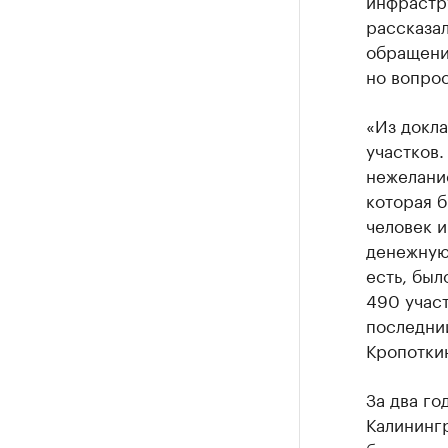
инфрастр
рассказал
обращени
но вопрос
«Из докла
участков
нежелание
которая б
человек и
денежную
есть, был
490 участ
последний
Кропотки
За два го
Калинингр