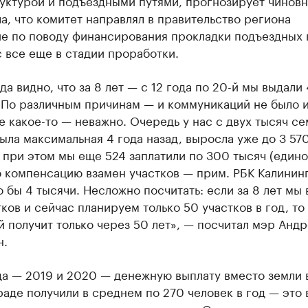
уктурой и подъездными путями, прогнозирует чиновн
а, что комитет направлял в правительство региона
е по поводу финансирования прокладки подъездных 
 все еще в стадии проработки.
да видно, что за 8 лет — с 12 года по 20-й мы выдали
. По различным причинам — и коммуникаций не было 
 какое-то — неважно. Очередь у нас с двух тысяч се
ыла максимальная 4 года назад, выросла уже до 3 57
 при этом мы еще 524 заплатили по 300 тысяч (един
 компенсацию взамен участков — прим. РБК Калининг
о бы 4 тысячи. Несложно посчитать: если за 8 лет мы
ков и сейчас планируем только 50 участков в год, то
 получит только через 50 лет», — посчитал мэр Анд
н.
да — 2019 и 2020 — денежную выплату вместо земли 
аде получили в среднем по 270 человек в год — это в