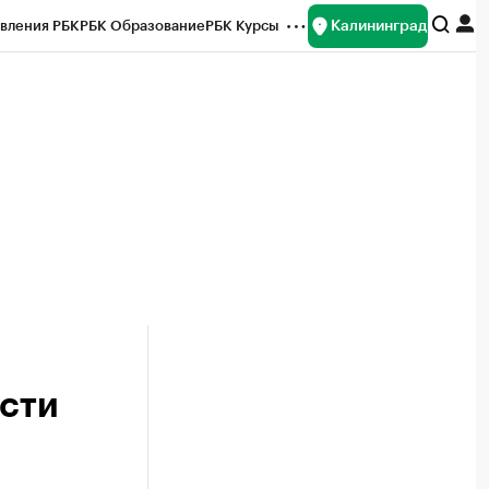
Калининград
вления РБК
РБК Образование
РБК Курсы
рейтинги
Франшизы
Газета
ок наличной валюты
асти