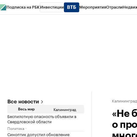
Подписка на РБК
Инвестиции
Мероприятия
Отрасли
Недви
РБК Life
Тренды
Визионеры
Национальные проекты
Город
Стиль
Кр
Спецпроекты СПб
Конференции СПб
Спецпроекты
Проверка конт
Калинингра
Все новости
Калининград
Весь мир
«Не 
Беспилотную опасность объявили в
Свердловской области
о пр
Политика
Синоптик допустил обновление
мног