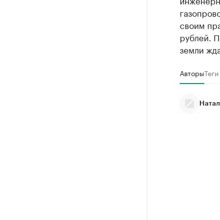
инженерн
газопрово
своим пр
рублей. П
земли жда
Авторы
Теги
Натал