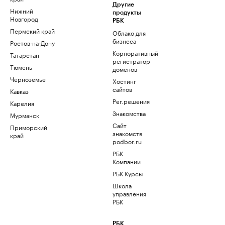
Другие
Нижний
продукты
Новгород
РБК
Пермский край
Облако для
бизнеса
Ростов-на-Дону
Корпоративный
Татарстан
регистратор
Тюмень
доменов
Черноземье
Хостинг
сайтов
Кавказ
Рег.решения
Карелия
Знакомства
Мурманск
Сайт
Приморский
знакомств
край
podbor.ru
РБК
Компании
РБК Курсы
Школа
управления
РБК
РБК