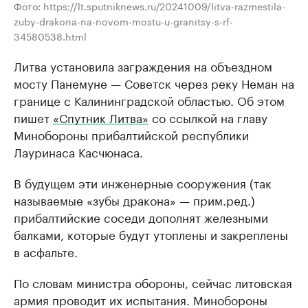
Фото: https://lt.sputniknews.ru/20241009/litva-razmestila-
zuby-drakona-na-novom-mostu-u-granitsy-s-rf-
34580538.html
Литва установила заграждения на объездном
мосту Панемуне — Советск через реку Неман на
границе с Калининградской областью. Об этом
пишет
«Спутник Литва»
со ссылкой на главу
Минобороны прибалтийской республики
Лауринаса Касчюнаса.
В будущем эти инженерные сооружения (так
называемые «зубы дракона» — прим.ред.)
прибалтийские соседи дополнят железными
балками, которые будут утоплены и закреплены
в асфальте.
По словам министра обороны, сейчас литовская
армия проводит их испытания. Минобороны