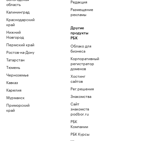
Редакция
область
Размещение
Калининград
рекламы
Краснодарский
край
Другие
Нижний
продукты
Новгород
РБК
Пермский край
Облако для
бизнеса
Ростов-на-Дону
Корпоративный
Татарстан
регистратор
Тюмень
доменов
Черноземье
Хостинг
сайтов
Кавказ
Рег.решения
Карелия
Знакомства
Мурманск
Сайт
Приморский
знакомств
край
podbor.ru
РБК
Компании
РБК Курсы