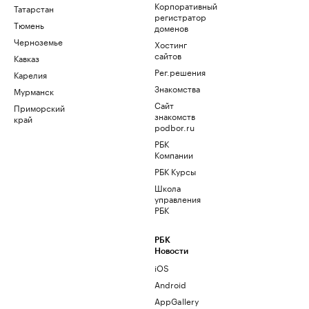
Корпоративный
Татарстан
регистратор
Тюмень
доменов
Черноземье
Хостинг
сайтов
Кавказ
Рег.решения
Карелия
Знакомства
Мурманск
Сайт
Приморский
знакомств
край
podbor.ru
РБК
Компании
РБК Курсы
Школа
управления
РБК
РБК
Новости
iOS
Android
AppGallery