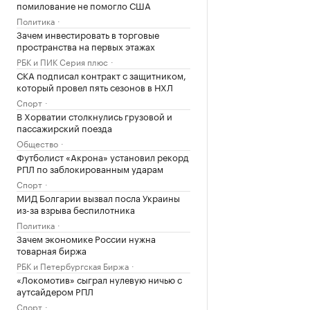
помилование не помогло США
Политика
Зачем инвестировать в торговые
пространства на первых этажах
РБК и ПИК Серия плюс
СКА подписал контракт с защитником,
который провел пять сезонов в НХЛ
Спорт
В Хорватии столкнулись грузовой и
пассажирский поезда
Общество
Футболист «Акрона» установил рекорд
РПЛ по заблокированным ударам
Спорт
МИД Болгарии вызвал посла Украины
из-за взрыва беспилотника
Политика
Зачем экономике России нужна
товарная биржа
РБК и Петербургская Биржа
«Локомотив» сыграл нулевую ничью с
аутсайдером РПЛ
Спорт