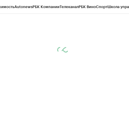
жимость
Autonews
РБК Компании
Телеканал
РБК Вино
Спорт
Школа упра
ипто
РБК Бизнес-среда
Дискуссионный клуб
Исследования
Кредитные 
рагентов
Политика
Экономика
Бизнес
Технологии и медиа
Финансы
Рын