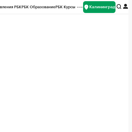
Калининград
вления РБК
РБК Образование
РБК Курсы
рейтинги
Франшизы
Газета
ок наличной валюты