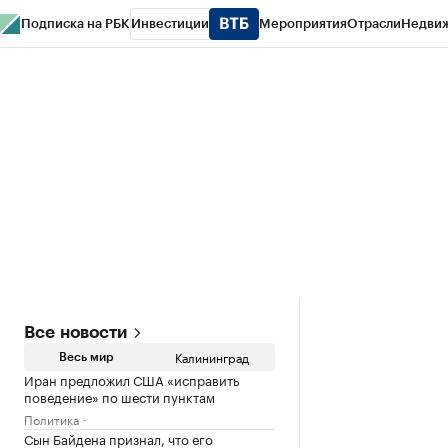
Подписка на РБК
Инвестиции
Мероприятия
Отрасли
Недви
РБК Life
Тренды
Визионеры
Национальные проекты
Город
Стиль
Кр
Спецпроекты СПб
Конференции СПб
Спецпроекты
Проверка конт
Все новости
Калининград
Весь мир
Иран предложил США «исправить
поведение» по шести пунктам
Политика
Сын Байдена признал, что его