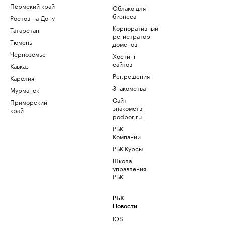
Пермский край
Облако для
бизнеса
Ростов-на-Дону
Корпоративный
Татарстан
регистратор
Тюмень
доменов
Черноземье
Хостинг
сайтов
Кавказ
Рег.решения
Карелия
Знакомства
Мурманск
Сайт
Приморский
знакомств
край
podbor.ru
РБК
Компании
РБК Курсы
Школа
управления
РБК
РБК
Новости
iOS