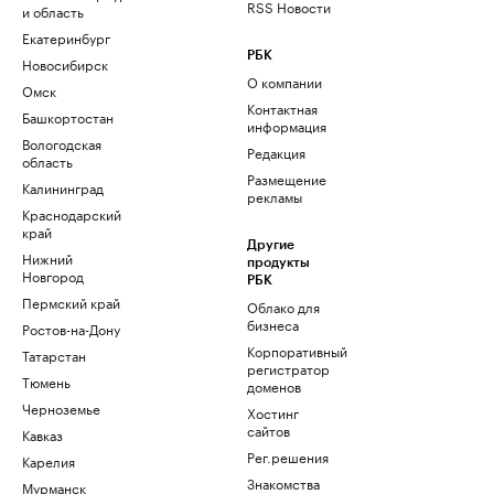
RSS Новости
и область
Екатеринбург
РБК
Новосибирск
О компании
Омск
Контактная
Башкортостан
информация
Вологодская
Редакция
область
Размещение
Калининград
рекламы
Краснодарский
край
Другие
Нижний
продукты
Новгород
РБК
Пермский край
Облако для
бизнеса
Ростов-на-Дону
Корпоративный
Татарстан
регистратор
Тюмень
доменов
Черноземье
Хостинг
сайтов
Кавказ
Рег.решения
Карелия
Знакомства
Мурманск