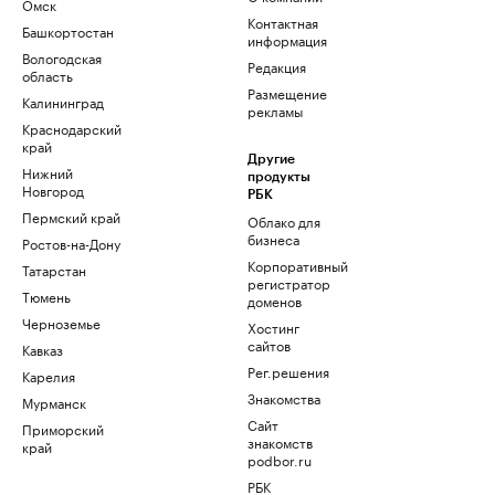
Омск
Контактная
Башкортостан
информация
Вологодская
Редакция
область
Размещение
Калининград
рекламы
Краснодарский
край
Другие
Нижний
продукты
Новгород
РБК
Пермский край
Облако для
бизнеса
Ростов-на-Дону
Корпоративный
Татарстан
регистратор
Тюмень
доменов
Черноземье
Хостинг
сайтов
Кавказ
Рег.решения
Карелия
Знакомства
Мурманск
Сайт
Приморский
знакомств
край
podbor.ru
РБК