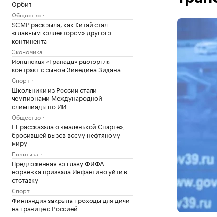
Орбит
Общество
SCMP раскрыла, как Китай стал
«главным коллектором» другого
континента
Экономика
Испанская «Гранада» расторгла
контракт с сыном Зинедина Зидана
Спорт
Школьники из России стали
чемпионами Международной
олимпиады по ИИ
Общество
FT рассказала о «маленькой Спарте»,
бросившей вызов всему нефтяному
миру
Политика
Предложенная во главу ФИФА
норвежка призвала Инфантино уйти в
отставку
Спорт
Финляндия закрыла проходы для дичи
на границе с Россией