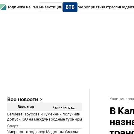
Подписка на РБК
Инвестиции
Мероприятия
Отрасли
Недви
РБК Life
Тренды
Визионеры
Национальные проекты
Город
Стиль
Кр
Спецпроекты СПб
Конференции СПб
Спецпроекты
Проверка конт
Калинингра
Все новости
Калининград
Весь мир
В Ка
Валиева, Трусова и Гуменник получили
допуск ISU на международные турниры
назн
Спорт
Умер поп-продюсер Мадонны Уильям
тран