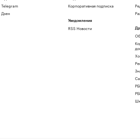
Telegram
Корпоративная подписка
Ре
Дзен
Ра
Уведомления
RSS Новости
Др
Об
Ко
до
Хо
Ре
Зн
Са
РБ
РБ
Шк