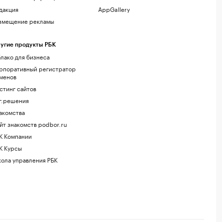
дакция
AppGallery
змещение рекламы
угие продукты РБК
лако для бизнеса
рпоративный регистратор
менов
стинг сайтов
г.решения
акомства
йт знакомств podbor.ru
К Компании
К Курсы
ола управления РБК