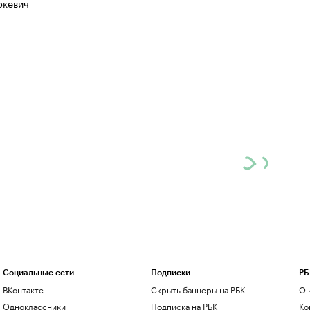
ркевич
Социальные сети
Подписки
РБ
ВКонтакте
Скрыть баннеры на РБК
О 
Одноклассники
Подписка на РБК
Ко