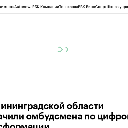
жимость
Autonews
РБК Компании
Телеканал
РБК Вино
Спорт
Школа упра
ипто
РБК Бизнес-среда
Дискуссионный клуб
Исследования
Кредитные 
рагентов
Политика
Экономика
Бизнес
Технологии и медиа
Финансы
Рын
д
лининградской области
ачили омбудсмена по цифро
сформации