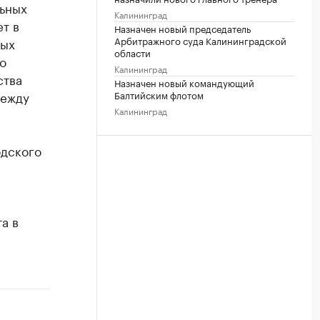
льных
Калининград
т в
Назначен новый председатель
Арбитражного суда Калининградской
ных
области
о
Калининград
ства
Назначен новый командующий
Балтийским флотом
между
Калининград
одского
а в