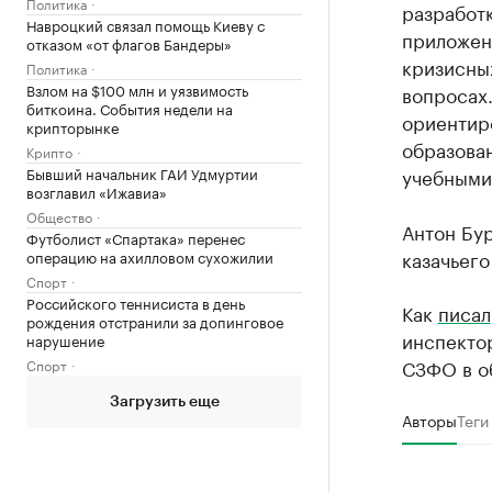
Политика
разработ
Навроцкий связал помощь Киеву с
приложени
отказом «от флагов Бандеры»
кризисных
Политика
Взлом на $100 млн и уязвимость
вопросах.
биткоина. События недели на
ориентир
крипторынке
образова
Крипто
Бывший начальник ГАИ Удмуртии
учебными
возглавил «Ижавиа»
Общество
Антон Бу
Футболист «Спартака» перенес
казачьего
операцию на ахилловом сухожилии
Спорт
Российского теннисиста в день
Как
писал
рождения отстранили за допинговое
инспекто
нарушение
СЗФО в об
Спорт
Загрузить еще
Авторы
Теги