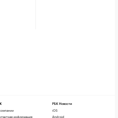
К
РБК Новости
компании
iOS
нтактная информация
Android