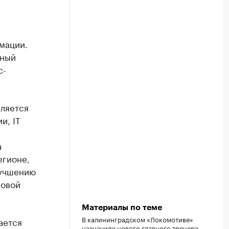
мации.
ьный
с-
ляется
и, IT
а
егионе,
лучшению
ровой
Материалы по теме
В калининградском «Локомотиве»
ается
назначили нового главного тренера