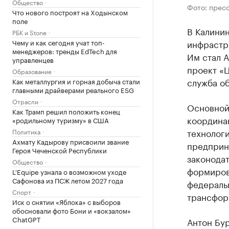
Общество
Фото: прес
Что нового построят на Ходынском
поле
В Калини
РБК и Stone
Чему и как сегодня учат топ-
инфрастр
менеджеров: тренды EdTech для
Им стал 
управленцев
проект «
Образование
служба об
Как металлургия и горная добыча стали
главными драйверами реального ESG
Отрасли
Основной
Как Трамп решил положить конец
координа
«родильному туризму» в США
технологи
Политика
Ахмату Кадырову присвоили звание
предприни
Героя Чеченской Республики
законода
Общество
формиров
L'Equipe узнала о возможном уходе
Сафонова из ПСЖ летом 2027 года
федераль
Спорт
трансфор
Иск о снятии «Яблока» с выборов
обосновали фото Бони и «вокзалом»
ChatGPT
Антон Бур