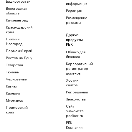
Башкортостан
информация
Вологодская
Редакция
область
Размещение
Калининград
рекламы
Краснодарский
край
Другие
Нижний
продукты
Новгород
РБК
Пермский край
Облако для
бизнеса
Ростов-на-Дону
Корпоративный
Татарстан
регистратор
Тюмень
доменов
Черноземье
Хостинг
сайтов
Кавказ
Рег.решения
Карелия
Знакомства
Мурманск
Сайт
Приморский
знакомств
край
podbor.ru
РБК
Компании