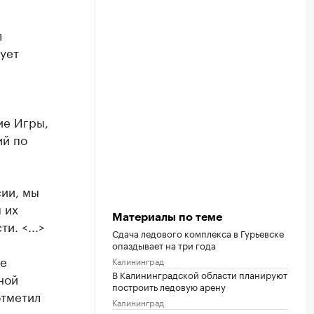
л
ует
ие Игры,
ий по
сии, мы
 их
Материалы по теме
и. <...>
Сдача ледового комплекса в Гурьевске
опаздывает на три года
це
Калининград
В Калининградской области планируют
ной
построить ледовую арену
отметил
Калининград