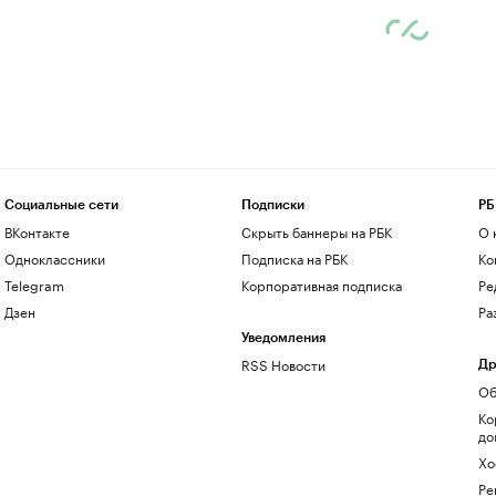
Социальные сети
Подписки
РБ
ВКонтакте
Скрыть баннеры на РБК
О 
Одноклассники
Подписка на РБК
Ко
Telegram
Корпоративная подписка
Ре
Дзен
Ра
Уведомления
RSS Новости
Др
Об
Ко
до
Хо
Ре