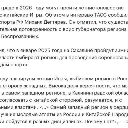
нграде в 2026 году могут пройти летние юношеские
о-китайские Игры. Об этом в интервью
ТАСС
сообщи
порта РФ Михаил Дегтярев. Он отметил, что существ
тельная договоренность с врио губернатора региона
 Беспрозванных.
л, что в январе 2025 года на Сахалине пройдут зимн
 власти выбирают регион для проведения соревнован
дам спорта.
оду планируем летние Игры, выбираем регион в Рос
 сторону западных. Высока доля вероятности, что мы
в самом западном регионе, в Калининградской област
согласовать с китайской стороной, разумеется, и с
ными властями. <...> Самый западный регион в серд
Лучшие молодые атлеты из России и Китайской Народ
и сойдутся в разных дисциплинах. Почему нет?», — 