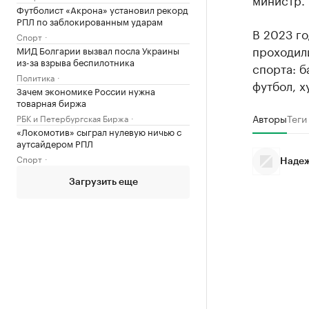
Футболист «Акрона» установил рекорд
РПЛ по заблокированным ударам
В 2023 г
Спорт
проходил
МИД Болгарии вызвал посла Украины
из-за взрыва беспилотника
спорта: б
Политика
футбол, х
Зачем экономике России нужна
товарная биржа
Авторы
Теги
РБК и Петербургская Биржа
«Локомотив» сыграл нулевую ничью с
аутсайдером РПЛ
Спорт
Надеж
Загрузить еще