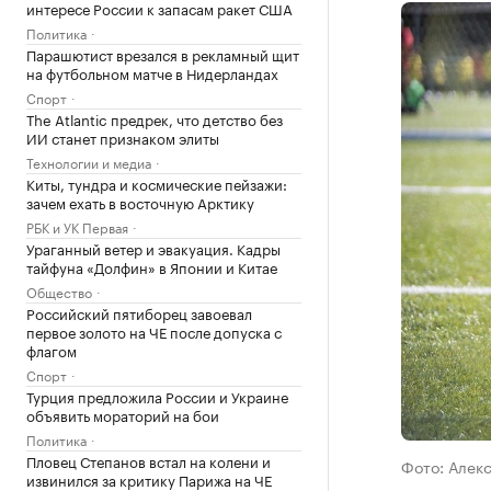
интересе России к запасам ракет США
Политика
Парашютист врезался в рекламный щит
на футбольном матче в Нидерландах
Спорт
The Atlantic предрек, что детство без
ИИ станет признаком элиты
Технологии и медиа
Киты, тундра и космические пейзажи:
зачем ехать в восточную Арктику
РБК и УК Первая
Ураганный ветер и эвакуация. Кадры
тайфуна «Долфин» в Японии и Китае
Общество
Российский пятиборец завоевал
первое золото на ЧЕ после допуска с
флагом
Спорт
Турция предложила России и Украине
объявить мораторий на бои
Политика
Пловец Степанов встал на колени и
Фото: Алек
извинился за критику Парижа на ЧЕ