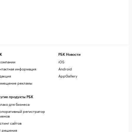
К
РБК Новости
компании
iOS
нтактная информация
Android
дакция
AppGallery
змещение рекламы
угие продукты РБК
лако для бизнеса
рпоративный регистратор
менов
стинг сайтов
г.решения