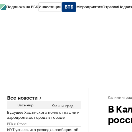
Подписка на РБК
Инвестиции
Мероприятия
Отрасли
Недви
РБК Life
Тренды
Визионеры
Национальные проекты
Город
Стиль
Кр
Спецпроекты СПб
Конференции СПб
Спецпроекты
Проверка конт
Калинингра
Все новости
Калининград
Весь мир
В Ка
Будущее Ходынского поля: от пашни и
аэродрома до города в городе
росс
РБК и Stone
NYT узнала, что разведка сообщает об