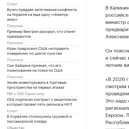
Спорт
В Калини
Вучич предрек затягивание конфликта
российск
на Украине на еще одну «тяжелую
зиму»
министр с
Политика
предвари
Премьер Венгрии раскрыл, кто станет
Алексеем
президентом
Политика
Иран предложил США «исправить
Он поясни
поведение» по шести пунктам
и сейчас
Политика
летним ви
Сын Байдена признал, что его
помилование не помогло США
Политика
«В 2026 г
Зачем инвестировать в торговые
смотрим в
пространства на первых этажах
проведем 
РБК и ПИК Серия плюс
СКА подписал контракт с защитником,
Это надо 
который провел пять сезонов в НХЛ
региональ
Спорт
Европы. 
В Хорватии столкнулись грузовой и
пассажирский поезда
Республик
Общество
министр.