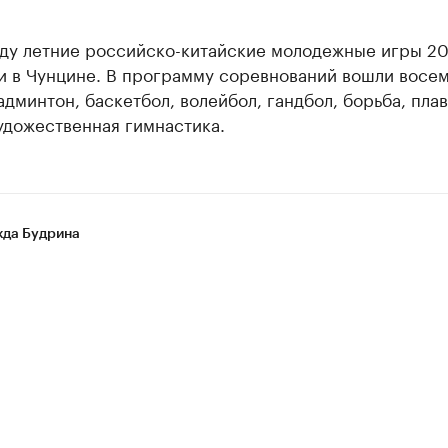
оду летние российско-китайские молодежные игры 20
и в Чунцине. В программу соревнований вошли восем
админтон, баскетбол, волейбол, гандбол, борьба, пла
удожественная гимнастика.
да Будрина