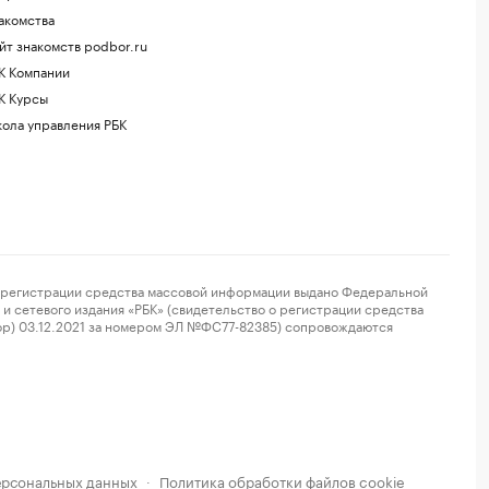
акомства
йт знакомств podbor.ru
К Компании
К Курсы
ола управления РБК
регистрации средства массовой информации выдано Федеральной
и сетевого издания «РБК» (свидетельство о регистрации средства
ор) 03.12.2021 за номером ЭЛ №ФС77-82385) сопровождаются
ерсональных данных
Политика обработки файлов cookie
·