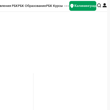
Калининград
вления РБК
РБК Образование
РБК Курсы
рейтинги
Франшизы
Газета
ок наличной валюты