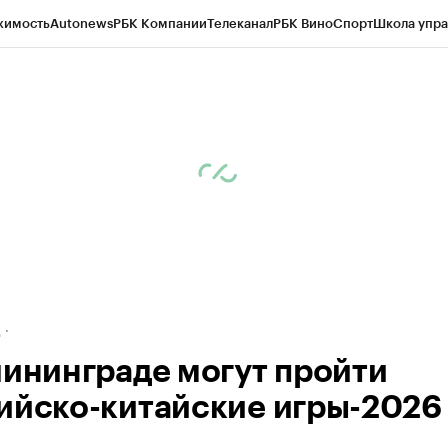
жимость
Autonews
РБК Компании
Телеканал
РБК Вино
Спорт
Школа упра
ипто
РБК Бизнес-среда
Дискуссионный клуб
Исследования
Кредитные 
рагентов
Политика
Экономика
Бизнес
Технологии и медиа
Финансы
Рын
д
лининграде могут пройти
ийско-китайские игры-2026