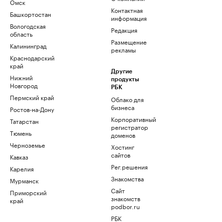
Омск
Контактная
Башкортостан
информация
Вологодская
Редакция
область
Размещение
Калининград
рекламы
Краснодарский
край
Другие
Нижний
продукты
Новгород
РБК
Пермский край
Облако для
бизнеса
Ростов-на-Дону
Корпоративный
Татарстан
регистратор
Тюмень
доменов
Черноземье
Хостинг
сайтов
Кавказ
Рег.решения
Карелия
Знакомства
Мурманск
Сайт
Приморский
знакомств
край
podbor.ru
РБК